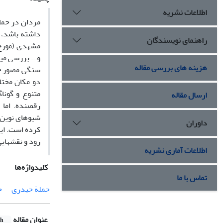
اطلاعات نشریه
مردان در حماس
داشته ‏باشد،
راهنمای نویسندگان
و... بررسی می
هزینه های بررسی مقاله
سنگی مصور
ح
دو مکان مختل
متنوع و گونا
ارسال مقاله
رقصنده. اما 
شیوه‏ای نوین 
داوران
کرده ‏است. ای
رود و نقش‏هایی
اطلاعات آماری نشریه
کلیدواژه‌ها
تماس با ما
حملة حیدری
ح
عنوان مقاله
sh