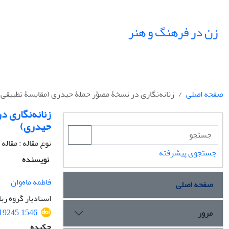
زن در فرهنگ و هنر
صفحه اصلی
زنانه‌نگاری در نسخۀ مصوّر حملۀ حیدری (مقایسۀ تطبیقی 
زنانه‌نگاری د
حیدری)
نوع مقاله : مقال
جستجوی پیشرفته
نویسنده
فاطمه ماه‌وان
صفحه اصلی
استادیار گروه ز
319245.1546
مرور
چکیده