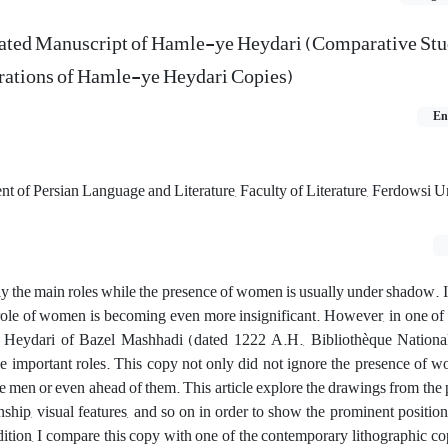
rated Manuscript of Hamle-ye Heydari (Comparative Stu
trations of Hamle-ye Heydari Copies)
En
nt of Persian Language and Literature, Faculty of Literature, Ferdowsi Un
ay the main roles while the presence of women is usually under shadow. If
 role of women is becoming even more insignificant. However, in one of t
 Heydari of Bazel Mashhadi (dated 1222 A.H., Bibliothèque Nationa
 important roles. This copy not only did not ignore the presence of w
 men or even ahead of them. This article explore the drawings from the 
onship, visual features, and so on in order to show the prominent positi
addition, I compare this copy with one of the contemporary lithographic 