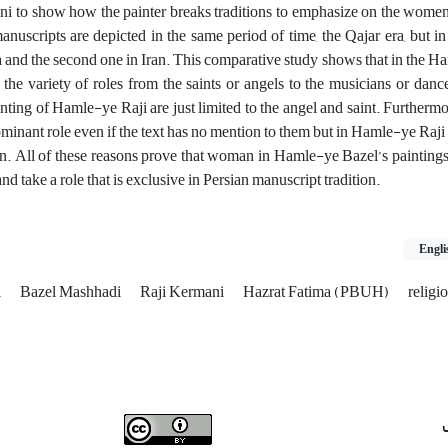
i to show how the painter breaks traditions to emphasize on the women
anuscripts are depicted in the same period of time, the Qajar era, but in
ndia and the second one in Iran. This comparative study shows that in the 
he variety of roles from the saints or angels to the musicians or danc
ting of Hamle-ye Raji are just limited to the angel and saint. Furtherm
nant role even if the text has no mention to them but in Hamle-ye Raji 
. All of these reasons prove that woman in Hamle-ye Bazel’s painting
nd take a role that is exclusive in Persian manuscript tradition.
Engli
i
Bazel Mashhadi
Raji Kermani
Hazrat Fatima (PBUH)
religi