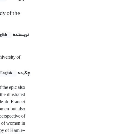
dy of the
نویسنده
glish
iversity of
چکیده
English
 the epic also
he illustrated
le de France)
omen but also
perspective of
on of women in
copy of Hamle-