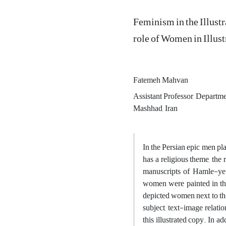
Feminism in the Illust
role of Women in Illus
Fatemeh Mahvan
Assistant Professor, Departme
Mashhad, Iran
In the Persian epic men pl
has a religious theme, the
manuscripts of Hamle-ye
women were painted in the
depicted women next to the
subject, text-image relati
this illustrated copy. In 