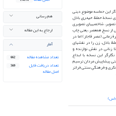
 اگر این حماسه موضوع دینی
هم رسانی
های نسخة
حملة حیدری
باذل
متن و تصویر، شاخصه‏های تصویری
ارجاع به این مقاله
کی از نسخ هم‏عصر، یعنی چاپ
ة زمانی (عصر قاجار) اما در
لة
باذل، زن را در نقش‏های
آمار
ا زنانی در نقش نوازنده و
گارگر این نسخه با ابداع
تعداد مشاهده مقاله
662
ا حتی پیشاپیش مردان ترسیم
تعداد دریافت فایل
569
فکری و فرهنگیِ سنتی فراتر
اصل مقاله
(س)