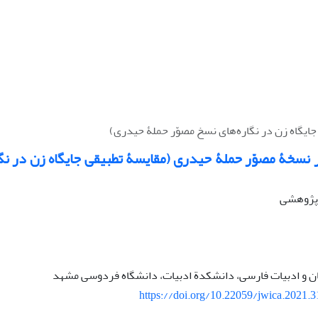
جایگاه زن در نگاره‌های نسخ مصوّر حملۀ حیدری)
ر نسخۀ مصوّر حملۀ حیدری (مقایسۀ تطبیقی جایگاه زن در نگ
ه پژوهشی
بان و ادبیات فارسی، دانشکدة ادبیات، دانشگاه فردوسی مشهد
https://doi.org/10.22059/jwica.2021.