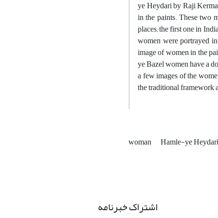
ye Heydari by Raji Kerman
in the paints. These two m
places; the first one in I
women were portrayed in t
image of women in the pain
ye Bazel women have a domi
a few images of the women
the traditional framework a
woman
Hamle-ye Heydar
اشتراک خبرنامه