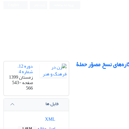
ورود به سامانه
ثبت نام
English
اره‌های نسخ مصوّر حملۀ
دوره 12،
شماره 4
زمستان 1399
صفحه
543-
566
فایل ها
XML
اصل مقاله
1.48 M