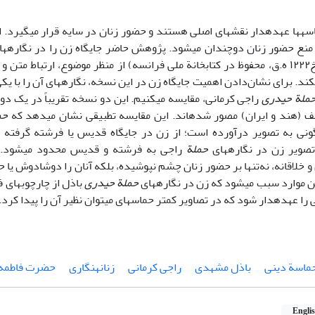
ه‏ها عهده‏دار نقش‏های اصلی هستند و حضور زنان در سایه قرار می‏گیرد.
 منع حضور زنان دوچندان می‏شود. پژوهش حاضر جایگاه زن را در نگاره‏
مشهدی (مورخ۱۲۲۲ ه.ق، محفوظ در کتابخانة ملی فرانسه) از منظر موضوع، ارتباط 
‏کند. برای نشان‌دادن اهمیت جایگاه زن در این نسخه، نگاره‏های آن را با ی
ملة حیدری
راجی کرمانی، مقایسه می‏کنیم. این دو نسخه تقریباً در یک دور
ف (هند و ایران) مصور شده‏اند. این مقایسه تطبیقی نشان می‏دهد که
حم
گونی به تصویر درآورده است؛ از زن در جایگاه قدیس یا فرشته گرفته ت
تصویر زن در نگاره‏های
حملة
راجی به فرشته و قدیس محدود می‏شود. ن
و خلاقانه، نه‌تنها بر حضور زنان چشم نپوشیده، بلکه آنان را دوشادوش ی
ن موارد سبب می‏شود که زن در نگاره‏های
حملة حیدری
باذل از چارچوب‏های 
 را عهده‏دار شود که در تصاویر کمتر حماسه‏ای می‏توان نظیر آن را پیدا کرد.
ماسة دینی
باذل مشهدی
راجی کرمانی
زنانه‏نگاری
حضرت فاطمه
Engli