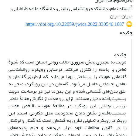
باقرالعلوم، قم، ایران
3
استاد تمام، دانشکده روانشناسی بالینی، دانشگاه علامه طباطبایی،
تهران، ایران
https://doi.org/10.22059/jwica.2022.330546.1687
چکیده
چکیده
هویت به تعبیری بخش ضروری حالات روانی انسان است که شیوۀ
تعامل با جامعه را کنترل می‌کند. درمقابل رویکرد روانشناسی
گفتمانی هویت را برساختی پویا می‌داند که ازطریق گفتمان و
تعامل اجتماعی حاصل می‌شود. گفتمان در این رویکرد، منجر به
خلق بدن‌های گفتمانی شده و این بدن‌ها نیز در برساخت هویت
جسمیت‌یافته دخیل هستند. از‌این‌رو هدف از نگارش مقالۀ حاضر
بررسی توانایی این رویکرد در مطالعۀ هویت، بالأخص هویت
جسمیت‌یافته و نشان دادن محدودیت مدل دکارتی، است. این
رویکرد، رویکرد تحلیلی نظری به گفتمان است که گفتار و نوشتار
را در کانون مطالعات خود قرار می‌دهد و فهم پدیده‌های
روان‌شناختی را در بستر اجتماعی ممکن می‌داند. پژوهش حاضر