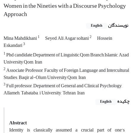
Women in the Nineties with a Discourse Psychology
Approach
نویسندگان
English
1
2
Mina Mahdikhani
Seyed Ali Asgar soltani
Hossein
3
Eskandari
1
Phd candidate,Department of Linguistic,Qom Branch,Islamic Azad
University,Qom, Iran
2
Associate Professor, Faculty of Foreign Language and Intercultural
Studies, Baqir al-Olum University,Qom, Iran
3
Full professor ,Department of General and Clinical Psychology,
Allameh, Tabataba, i University, Tehran, Iran
چکیده
English
Abstract
Identity is classically assumed a crucial part of one’s