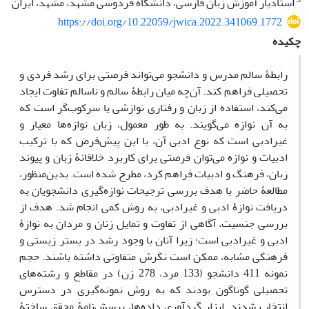
استادیار آموزش زبان فارسی، دانشگاه فردوسی مشهد، مشهد، ایران
https://doi.org/10.22059/jwica.2022.341069.1772
چکیده
رابطۀ سالم مدرس و دانشجو می‌تواند فرصتی برای رشد فردی و
تحصیلی فراهم کند. آن‌چه میان رابطۀ سالم و ناسالم تفاوت ایجاد
می‌کند، استفاده از زبان و رفتاری نوازشی یا سرکوب‌گر است که
به آن نوازه می‌گویند. به طور معمول، زبان نوازه‌ها معیار و
غیرادبی است که نوع ادبی آن، با ‌این پیش‌فرض ‌که با ترکیب
ادبیات و نوازه می‌توان فرصتی برای کاربرد خلاقانۀ زبان و پیوند
زبان، فرهنگ و ادبیات فراهم کرد، مطرح شده است. بدین‌منظور،
مطالعۀ حاضر با هدف بررسی ترجیحات نوازه‌گیری دانشجویان به
دریافت نوازۀ ادبی و غیرادبی، به روش کمی انجام شد. هدف از
بررسی جنسیت، آگاهی از تفاوت و تمایل زنان و مردان به نوازۀ
ادبی و غیرادبی است؛ زیرا آنان با وجود رشد در بستر زیستی و
فرهنگی مشابه، ممکن است نگرش متفاوتی داشته باشند. حجم
نمونه 411 دانشجو (133 مرد، 278 زن) در مقاطع و رشته‌های
تحصیلی گوناگون بودند که به روش نمونه‌گیری در دسترس
انتخاب شدند. ابزار گردآوری داده‌ها، پرسش‌نامۀ محقق ساختۀ