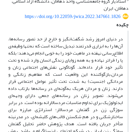
استادیار گروه جامعه‌شناسی، واحد دهاقان، دانشگاه آزاد اسلامی،
دهاقان، ایران
https://doi.org/10.22059/jwica.2022.347661.1826
چکیده
در دنیای امروز رشد شگفت‌انگیز و خارج از حد تصور رسانه‌ها،
آن‌ها را به ابزاری قدرتمند تبدیل ساخته است که نه‌تنها وظیفه‌ی
اطلاع‌رسانی نهفته در ماهیت خود را به خوبی انجام می‌دهند؛ بلکه
پا را فراتر نهاده و به همه زوایای زندگی انسان وارد شده و تحت
تأثیر خود قرار داده‌اند. گوناگونی نقش‌های اجتماعی زنان و
مردان،بازگوکننده این واقعیت است که مفاهیم زنانگی و
مردانگی (جنسیت) به شدت تحت تأثیر عوامل اجتماعی قرار
دارند. زنان و مردان هریک به‌گونه‌ای در رسانه‌ها بازتاب داده
می‌شوند. تصویر زنان در رسانه‌های جمعی دارای وجهه‌ای
ایدئولوژیک برای تداوم مناسبات مردسالارانه بوده است. در برابر
سوژگی زن در گفتمان مردسالار؛ استراتژی مبارزه برای
ساختارشکنی و در هم شکستن قالب‌های کلیشه‌ای، در مدرنیته
متأخر جریان یافته است. هدف پژوهش حاضر تحلیل گفتمان
سوژگی زن ایرانی در شبکه اجتماعی اینستاگرام می‌باشد. روش