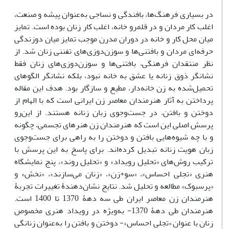
در بسیاری فرهنگ‌ها، بافندگی و نساجی به‌عنوان پیشه و صنعت،
اغلب کار مردان و در قلمرو خانه، اغلب کار زنان بوده است. تمایز
میان محل کار و خانه در دوران مدرن موجب تمایز میان دوزندگی
حرفه‌ای مردان و بافتنی‌ها و سوزن‌دوزی‌های تفننی زنان شد. از
نظر منتقدان فرهنگی، بافتنی‌ها و سوزن‌دوزی‌های زنان فقط
نشانگر ذوق زنانه یا عشق به خانه نبود، بلکه نشانگر الگوهای
تحمیل‌شده به زن خانه‌دار، مطیع و سازگار بود. هدف این مقاله
پرداختن به آثار هنرمندان معاصر زن ایرانی است که با الهام از
دوختن و بافتن، در جست‌وجوی زبان زنانه هستند. از این‌رو
پرسش اصلی این است که هنرمندان زن هنرهای تجسمی، چگونه
و با چه شیوه‌هایی بافتن و دوختن را به راهی برای جست‌وجوی
زبان هویت زنانه تبدیل کرده‌اند. برای پاسخ به این پرسش با
ترکیب روش‌های «تحلیل رویداد» و «تحلیل روند»، پنج نمایشگاه
هنری «تجلی احساس»، «سو+زن»، «زنان می‌سازند»، «نخش» و
«پرسبوک» مطالعه و تحلیل شد. نتایج نشان‌دهندۀ تغییرات تجربۀ
هنرمندان زن معاصر ایران طی سه دهۀ 1370 تا 1400 است.
هنرمندان طی دهۀ 1370- به‌ویژه در رویداد هنری مخصوص
زنان با عنوان «تجلی احساس»- دوختن و بافتن را به‌عنوان زنانگی