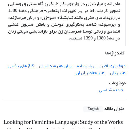
مادرانه و مهارت زن در چارچوب کار خانگی و گاه سنتی و روستایی
تصویر کردند، اما در پی تغییرات اجتماعی- فرهنگی دهۀ 1380
در رویدادهای هنری مانند نمایشگاه «سو+زن» و «زنان می‌سازند»
و «پرسبوک» شاهد به‌کارگیری دوختن و بافتن همچون کنشی
انتقادی و زبانی توسط هنرمندان زن برای بازاندیشی هویتی زنان
در دهۀ 1380 و 1390 هستیم.
کلیدواژه‌ها
دوختن و بافتن
زبان زنانه
زنان هنرمند ایران
کلاژهای بافتنی
هنر زنان
هنر معاصر ایران
موضوعات
جامعه شناسی
عنوان مقاله
English
Looking for Feminine Language: Study of the Works