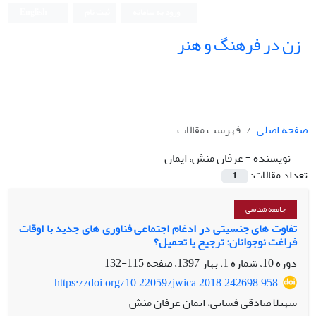
ورود به سامانه
ثبت نام
English
زن در فرهنگ و هنر
صفحه اصلی
فهرست مقالات
نویسنده =
عرفان منش، ایمان
تعداد مقالات:
1
جامعه شناسی
تفاوت‏ های جنسیتی در ادغام اجتماعی فناوری‏ های جدید با اوقات
فراغت نوجوانان: ترجیح یا تحمیل؟
دوره 10، شماره 1، بهار 1397، صفحه
115-132
https://doi.org/10.22059/jwica.2018.242698.958
سهیلا صادقی فسایی، ایمان عرفان منش