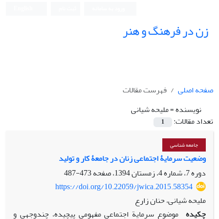
ورود به سامانه
ثبت نام
English
زن در فرهنگ و هنر
صفحه اصلی
فهرست مقالات
نویسنده =
ملیحه شیانی
تعداد مقالات:
1
جامعه شناسی
وضعیت سرمایۀ اجتماعی زنان در جامعۀ کار و تولید
دوره 7، شماره 4، زمستان 1394، صفحه
473-487
https://doi.org/10.22059/jwica.2015.58354
ملیحه شیانی، حنان زارع
چکیده
موضوع سرمایة اجتماعی مفهومی پیچیده، چند‌وجهی و