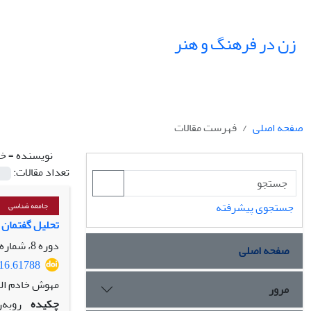
زن در فرهنگ و هنر
صفحه اصلی
فهرست مقالات
نویسنده =
خا
تعداد مقالات:
جستجوی پیشرفته
جامعه شناسی
تحلیل گفتمان 
دوره 8، شماره 4، زمستان 1395، صفحه
صفحه اصلی
016.61788
مهوش خادم الف
مرور
چکیده
روبه‌