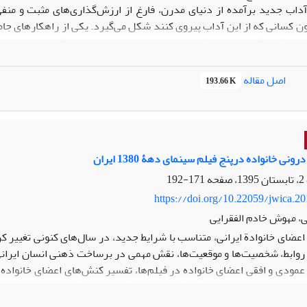
اب جدید برآمده از دنیای مدرن، فارغ از ارزش‌گذاری‌های مثبت و منف
ن کسانی که از این آداب پیروی کنند شکل‌ می‌گیرد. یکی از راهکارهای جامع
ه، با قرار گرفتن در موقعیت‌هایی به‌مراتب حساسیت‌برانگیزتر از مردان
ایی فیلم سینمایی
زندگی مشترک آقای محمودی و بانو
در رابطه با فراین
حلیل گفتمان انتقادی فرکلاف است که چهار لایۀ «سطح سطح»، «عمق سطح»، «
اصل مقاله
193.66 K
ختارشکنی زن مدرن»، «عدم پذیرش زن مدرن از سوی سنت» و «برچسب‌زنی 
براین، استراتژی گفتمانی فیلم نشان می‌دهد که وجود ویژگی‌های مدرن در ی
رونی خانواده درپنج فیلم سینمای دهۀ 1380 ایران
171-192
https://doi.org/10.22059/jwica.2
ی، مهوش خادم الفقرایی
 اعضای خانوادة ایرانی، متناسب با شرایط جدید، در سال‌های کنونی تغییر ک
 روابط، شخصیت‌ها و موقعیت‌ها، نقش مهمی در برساخت ذهنی انسان ایرانی 
ط عمودی و افقی اعضای خانواده در فیلم‌ها، تفسیر کنش‌های اعضای خانواد
ایط اجتماعی و سیاسی دهة هشتاد است. روش استفاده‌شده، تحلیل روایت ا
(1380)
تب
(1382)،
رؤیای خیس
(1384)،
کنعان
(1386) و
هفت دقیقه تا پ