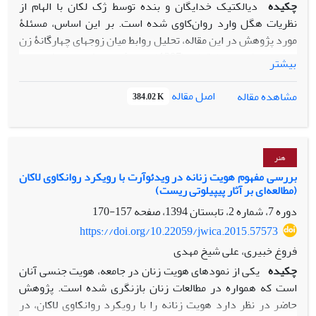
چکیده
دیالکتیک خدایگان و بنده توسط ژک لکان با الهام از
نظریات هگل وارد روان‌کاوی شده است. بر این اساس، مسئلۀ
مورد پژوهش در این مقاله، تحلیل روابط میان زوج‏های چهارگانۀ زن
و مرد در فیلم
دربارة الی
(1387) ساختۀ اصغر فرهادی، فیلم‌ساز
بیشتر
ایرانی، است. روش جمع‏آوری اطلاعات براساس مشاهدۀ فیلم بوده
که محتوای آن به روش تفسیری و با رویکرد روان‌کاوانه تجزیه و
اصل مقاله
مشاهده مقاله
384.02 K
تحلیل شده و در آن از روش‏های مکتب فروید استفاده شده است.
شکل اول، رابطۀ بین شخصیت‏های سپیده و امیر است که در آن زن
و مرد همچنان بر سر قدرت در حال نبردند. شکل دوم، رابطۀ
میان شخصیت‏های نازی و منوچهر است که زن بنده و مرد خدایگان
هنر
است. شکل سوم در رابطۀ بین شخصیت‏های شهره و پیمان برقرار
بررسی مفهوم هویت زنانه در ویدئوآرت با رویکرد روانکاوی لاکان
(مطالعه‌ای بر آثار پیپیلوتی ریست)
است که زن در عین پذیرش خدایگانی مرد، تظاهر می‏کند که
خودش خدایگان است. شکل آخر در رابطۀ بین شخصیت‏های الی و
دوره 7، شماره 2، تابستان 1394، صفحه
157-170
احمد است که دو طرف رابطه تمایل دارند که بنده باشند. نتیجۀ
https://doi.org/10.22059/jwica.2015.57573
حاصل از این مقاله چنین است که در جامعۀ مردسالار ایرانی، روابط
فروغ خبیری، علی شیخ مهدی
میان زوج‏های زن و مرد به صورت دیالکتیک خدایگان و بنده در
چکیده
یکی از نمودهای هویت زنان در جامعه، هویت جنسی آنان
قالب سازوکارهای دفاع روانی شخصیت‏ها در فیلم اصغر فرهادی
است که همواره در مطالعات زنان بازنگری شده است. پژوهش
بازنمایی شده است.
حاضر در نظر دارد هویت زنانه را با رویکرد روانکاوی لاکان، در