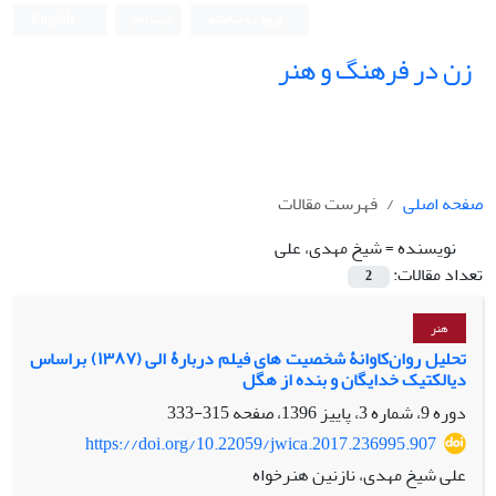
ورود به سامانه
ثبت نام
English
زن در فرهنگ و هنر
صفحه اصلی
فهرست مقالات
نویسنده =
شیخ مهدی، علی
تعداد مقالات:
2
هنر
تحلیل روان‌کاوانۀ شخصیت‏ های فیلم دربارۀ الی (۱۳۸۷) براساس
دیالکتیک خدایگان و بنده از هگل
دوره 9، شماره 3، پاییز 1396، صفحه
315-333
https://doi.org/10.22059/jwica.2017.236995.907
علی شیخ مهدی، نازنین هنرخواه