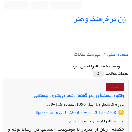
ورود به سامانه
ثبت نام
English
زن در فرهنگ و هنر
صفحه اصلی
فهرست مقالات
نویسنده =
ملاابراهیمی، عزت
تعداد مقالات:
2
ادبیات
واکاوی مسئلۀ زن در گفتمان شعری بشری البستانی
دوره 9، شماره 1، بهار 1396، صفحه
119-138
https://doi.org/10.22059/jwica.2017.62768
عزت ملاابراهیمی، حسین الیاسی
چکیده
زبان از دیرباز با موضوعات اجتماعی در ارتباط بوده و