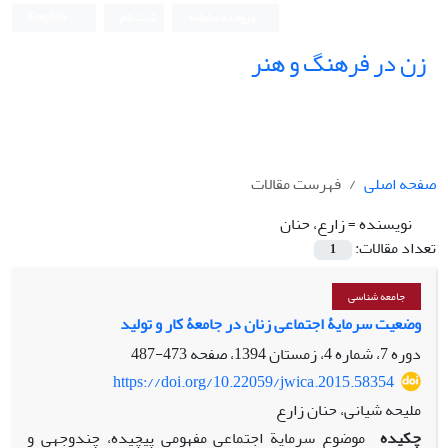
ورود به سامانه
ثبت نام
English
زن در فرهنگ و هنر
صفحه اصلی
فهرست مقالات
نویسنده =
زارع، حنان
تعداد مقالات:
1
جامعه شناسی
وضعیت سرمایۀ اجتماعی زنان در جامعۀ کار و تولید
دوره 7، شماره 4، زمستان 1394، صفحه
473-487
https://doi.org/10.22059/jwica.2015.58354
ملیحه شیانی، حنان زارع
چکیده
موضوع سرمایة اجتماعی مفهومی پیچیده، چند‌وجهی و