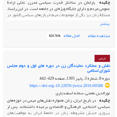
چکیده
پارلمان در ساختار قدرت سیاسی مدرن، تجلی ارادۀ
عمومی مردم و دارای جایگاه ویژه‌ای در جامعه است. در این راستا،
مسئلۀ زنان نیز یکی از موضوعات مهم جریان‌های سیاسی کشور در
مجلس بوده است. طبق قانون اساسی جمهوری اسلامی ایران،
بیشتر
مسئولیت خطیر تصمیم‌گیری در گسترۀ ملی بر عهدۀ نمایندگان
گذاشته شده و در اصول متعدد آن، بر اهمیت حقوق زنان،
اصل مقاله
مشاهده مقاله
824.76 K
توانمندسازی آنان و ایجاد فرصت‌های مناسب شغلی با رعایت
موازین اسلامی، تأکید شده است. مجلس ششم (1379-1383) با
اکثریت اصلاح‌طلب و مشارکت گستردۀ مردم تشکیل شد. در این
دوره، زنان منتخب دارای تحصیلات عالی بودند و با تشکیل
تاریخی
«فراکسیون زنان» و حمایت سایر نمایندگان با ارائۀ طرح، اصلاح و
نقش و عملکرد نمایندگان زن در دوره‏ های اول و دوم مجلس
شورای اسلامی
تصویب قوانینی در زمینه‌های اشتغال، تحصیل، تحکیم بنیاد
خانواده، نظام هماهنگ حقوق و روند پیوستن به کنوانسیون رفع
دوره 8، شماره 3، پاییز 1395، صفحه
429-442
هرگونه تبعیض علیه زنان، به بهبود شرایط بانوان کمک شد. این
https://doi.org/10.22059/jwica.2016.60588
پژوهش با بهره‌گیری از روش پژوهش کیفی و رویکردی تحلیلی-
نورالدین نعمتی، سمانه اسفندیاری
توصیفی، در پی پاسخ‌دادن به این پرسش است که زنان نمایندۀ
چکیده
در تاریخ ایران، زنان همواره نقش‌های مهمی در حوزه‌های
مجلس ششم با بهره‌مندی از چه تمهیداتی و چگونه موفق به انجام
سیاسی، اجتماعی، فرهنگی و اقتصادی بر‌عهده داشته‌اند. پس از
تغییرات مذکور شدند؟ فرضیۀ پژوهش نیز چنین است که
پیروزی جنبش مشروطه، زنان در جامعۀ ایران به موقعیت‌های
نمایندگان زن در این دوره با تشکیل فراکسیون زنان و ارائۀ طرح و