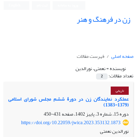
ورود به سامانه
ثبت نام
English
زن در فرهنگ و هنر
صفحه اصلی
فهرست مقالات
نویسنده =
نعمتی، نورالدین
تعداد مقالات:
2
تاریخی
عملکرد نمایندگان زن در دورۀ ششم مجلس شورای اسلامی
(1379-1383)
دوره 15، شماره 3، پاییز 1402، صفحه
431-450
https://doi.org/10.22059/jwica.2023.353132.1873
نورالدین نعمتی