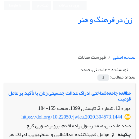
ورود به سامانه
ثبت نام
English
زن در فرهنگ و هنر
صفحه اصلی
فهرست مقالات
نویسنده =
عابدینی، صمد
تعداد مقالات:
2
مطالعه جامعه‏‌شناختی ادراک عدالت جنسیتی زنان با تأکید بر عامل
قومیت
دوره 12، شماره 2، تابستان 1399، صفحه
155-184
https://doi.org/10.22059/jwica.2020.304573.1444
صمد عابدینی، صمد رسول‏ زاده‏ اقدم، پرویز صبوری کزج
چکیده
از عوامل تعیین‏کنندة عدالت‏طلبی و سلطه‏جویی، ادراک هر