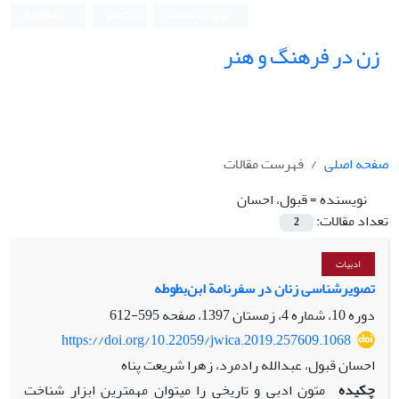
ورود به سامانه
ثبت نام
English
زن در فرهنگ و هنر
صفحه اصلی
فهرست مقالات
نویسنده =
قبول، احسان
تعداد مقالات:
2
ادبیات
تصویرشناسی زنان در سفرنامة ابن‌بطوطه
دوره 10، شماره 4، زمستان 1397، صفحه
595-612
https://doi.org/10.22059/jwica.2019.257609.1068
احسان قبول، عبدالله رادمرد، زهرا شریعت پناه
چکیده
متون ادبی و تاریخی را می‏توان مهم‏ترین ابزار شناخت