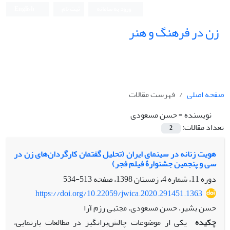
ورود به سامانه
ثبت نام
English
زن در فرهنگ و هنر
صفحه اصلی
فهرست مقالات
نویسنده =
حسن مسعودی
تعداد مقالات:
2
هویت زنانه در سینمای ایران (تحلیل گفتمان کارگردان‌های زن در
سی و پنجمین جشنوارۀ فیلم فجر)
دوره 11، شماره 4، زمستان 1398، صفحه
513-534
https://doi.org/10.22059/jwica.2020.291451.1363
حسن بشیر، حسن مسعودی، مجتبی رزم آرا
چکیده
یکی از موضوعات چالش‌برانگیز در مطالعات بازنمایی،