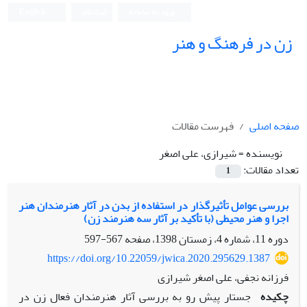
ورود به سامانه
ثبت نام
English
زن در فرهنگ و هنر
صفحه اصلی
فهرست مقالات
نویسنده =
شیرازی، علی اصغر
تعداد مقالات:
1
بررسی عوامل تأثیرگذار در استفاده از بدن در آثار هنرمندان هنر
اجرا و هنر محیطی (با تأکید بر آثار سه هنرمند زن)
دوره 11، شماره 4، زمستان 1398، صفحه
567-597
https://doi.org/10.22059/jwica.2020.295629.1387
فرزانه نجفی، علی اصغر شیرازی
چکیده
جستار پیش رو به بررسی آثار هنرمندان فعال زن در