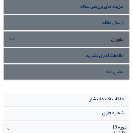
تفکر مردسالارانه و دهۀ 1390 را مصداق بارز تفکر زن‏سالارانه
هزینه های بررسی مقاله
برشمرد. در پایان، مجموعه‏ای از کاربردهای این زباهنگ، با عنوان
هنجارهای گفتمان، بررسی و مشخص شدند.
ارسال مقاله
داوران
اطلاعات آماری نشریه
تماس با ما
مقالات آماده انتشار
شماره جاری
دوره 18
(1405)