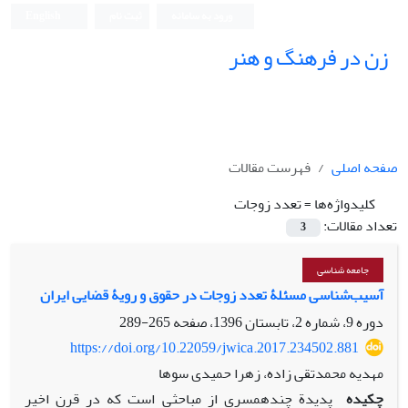
ورود به سامانه
ثبت نام
English
زن در فرهنگ و هنر
صفحه اصلی
فهرست مقالات
کلیدواژه‌ها =
تعدد زوجات
تعداد مقالات:
3
جامعه شناسی
آسیب‌شناسی مسئلۀ تعدد زوجات در حقوق و رویۀ قضایی ایران
دوره 9، شماره 2، تابستان 1396، صفحه
265-289
https://doi.org/10.22059/jwica.2017.234502.881
مهدیه محمدتقی زاده، زهرا حمیدی سوها
چکیده
پدیدة چندهمسری از مباحثی است که در قرن اخیر