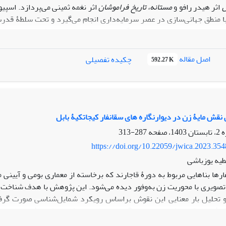
ل
اثر هیدر رافو و
مستانه، تاریخ فراموشان
اثر نغمه ثمینی می‌پردازد. اسپی
با منطق جهانی‌سازی در عصر سرمایه‌داری انجام می‌گیرد و تحت سلطۀ قدرت
تفکرات غرب است. او در هنگام پرداختن به سوژه‌های فرودست، به‌خصو
ک سیاست آرمانی و ذات‌گرایانۀ محدود می‌رسد. حال آنکه سوژۀ فرودست
رشد و فراگیری، بهترین حالت ممکن برای اوست. در سایۀ این بازی بداقبا
اصل مقاله
چکیده تفصیلی
592.27 K
ستان و افراد در حاشیه آشکار شود. در پژوهش پیش‌رو، با تمرکز بر دا
ندیشی بر تطبیق گرایی»، نشان داده می‌شود که فرودست می‌تواند از خلال ا
درآورد.
قش مایۀ زن در دیوارنگاره های سقانفار کیجاتکیۀ بابل
287-313
https://doi.org/10.22059/jwica.2023.35
طیه یوزباشی
ارها بناهایی مربوط به دورۀ قاجارند که برخاسته از معماری بومی و آیینی
تصویری با محوریت زن به‌وفور دیده می‌شود. این پژوهش با هدف شناخت م
در سقانفار کیجاتکیۀ بابل براساس رویکرد شمایل‌شناسی چیست؟ این پژ