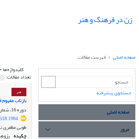
زن در فرهنگ و هنر
صفحه اصلی
فهرست مقالات
کلیدواژه‌ها =
تعداد مقالات:
جستجوی پیشرفته
هنر
بازتاب مفهوم 
دوره 16، شماره 4، زمستان 1403، صفحه
صفحه اصلی
7618.1984
طوبی مظفری نژ
مرور
چکیده
پژوهش