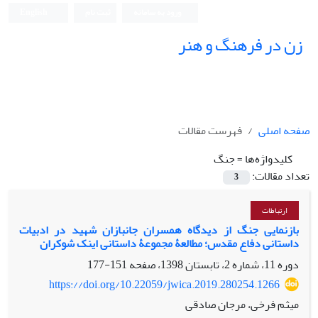
ورود به سامانه
ثبت نام
English
زن در فرهنگ و هنر
صفحه اصلی
فهرست مقالات
کلیدواژه‌ها =
جنگ
تعداد مقالات:
3
ارتباطات
بازنمایی جنگ از دیدگاه همسران جانبازان شهید در ادبیات
داستانی دفاع مقدس؛ مطالعۀ مجموعۀ داستانی اینک شوکران
دوره 11، شماره 2، تابستان 1398، صفحه
151-177
https://doi.org/10.22059/jwica.2019.280254.1266
میثم فرخی، مرجان صادقی