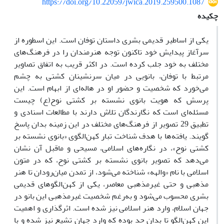
https://doi.org/10.22059/jwica.2019.259500.1087
چکیده
یکی از اساطیر قدیمی بشری داستان توفان است. این اسطوره از
سرآغاز پیدایش خود تاکنون توجه هنرمندان را در فرهنگ‌های
مختلف به خود جلب کرده است. در اکثر قریب به اتفاق تصاویر
مرتبط با توفان، بانویی در میان سرنشینان کشتی به چشم
می‌خورد که شخصیت و حضور او در هاله‌ای از ابهام است. این
پرسش که هویت بانوی نشسته بر کشتی نوح(ع) چیست
مسئله‌ای است که نگارندگان تلاش دارند با مطالعات اسنادی و
تطبیق 29 تصویر از فرهنگ‌های مختلف در این زمینه بدان پاسخ
گویند. یافته‌ها با هدف شناخت تبار کهن‌الگوی «بانوی نشسته بر
کشتی نوح»، در نگاره‌های اسلامی، مسیحی و ماقبل آن نشان
می‌دهد که تصویر بانوی نشسته بر کشتی نوح، که در متون
اسلامی با نام «والهه» شناخته می‌شود، از تمدن میان‌رودان تا هنر
مذهبی و حتی غیر‌مذهبی معاصر، یکی از کهن‌الگوهای قدیمی
بشری محسوب می‌شود و به‌رغم شخصیت غیرمذهبی این بانو در
جهان اسلام، وارد هنر اسلامی نیز شده ‌است. اثرگذاری و اهمیت
این کهن‌الگو تا بدان حد بوده که وارد جهان تشیع نیز شده و با