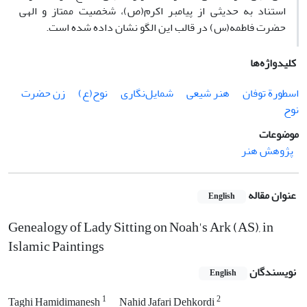
استناد به حدیثی از پیامبر اکرم(ص)، شخصیت ممتاز و الهی
حضرت فاطمه(س) در قالب این الگو نشان داده شده ‌است.
کلیدواژه‌ها
اسطورة توفان
هنر شیعی
شمایل‌نگاری
نوح(ع)
زن حضرت
نوح
موضوعات
پژوهش هنر
عنوان مقاله
English
Genealogy of Lady Sitting on Noah's Ark (AS), in
Islamic Paintings
نویسندگان
English
1
2
Taghi Hamidimanesh
Nahid Jafari Dehkordi