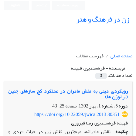
ورود به سامانه
ثبت نام
English
زن در فرهنگ و هنر
صفحه اصلی
فهرست مقالات
نویسنده =
فرهمندپور، فهیمه
تعداد مقالات:
3
رویکردی دینی به نقش مادران در عملکرد کج سازهای جنین
(تراتوژن ها)
دوره 5، شماره 1، بهار 1392، صفحه
25-43
https://doi.org/10.22059/jwica.2013.30351
فهیمه فرهمندپور، رضا فیروزی
چکیده
نقش مادرانه، مهم‌ترین نقش زن در حیات فردی و