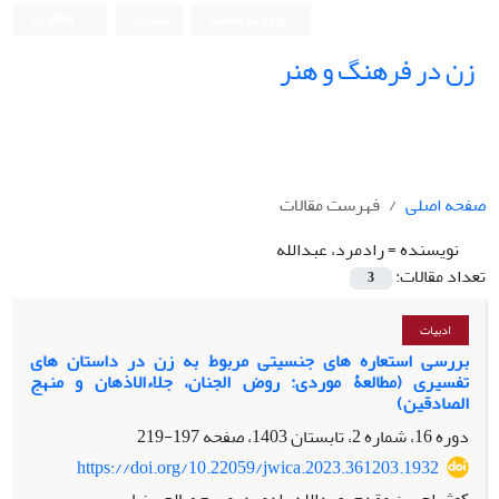
ورود به سامانه
ثبت نام
English
زن در فرهنگ و هنر
صفحه اصلی
فهرست مقالات
نویسنده =
رادمرد، عبدالله
تعداد مقالات:
3
ادبیات
بررسی استعاره های جنسیتی مربوط به زن در داستان های
تفسیری (مطالعۀ موردی: روض الجنان، جلاءالاذهان و منهج
الصادقین)
دوره 16، شماره 2، تابستان 1403، صفحه
197-219
https://doi.org/10.22059/jwica.2023.361203.1932