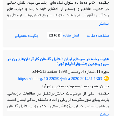
چکیده
خانواده‌ها به عنوان نهادهای اجتماعی مهم، نقش حیاتی
در حمایت عاطفی و جسمی از اعضای خود دارند و مهارت‌های
زندگی را آموزش می‌دهند. تحولات سریع فناوری‌های ارتباطی و
رسانه‌ها، این نهاد را تحت تأثیر قرار داده و باعث تغییرات عمده‌ای
بیشتر
در آن شده است. این پژوهش‌ با هدف طبقه‌بندی مسائل و ارائه
پیشنهاد برای رفع نواقص پژوهشی یا سیاست‌گذاری رسانه‌ای
اصل مقاله
مشاهده مقاله
چکیده تفصیلی
921.06 K
انجام شده است. سؤال پژوهش این است که پژوهش‌های انجام
شده در حوزه خانواده و رسانه‌های مورد نظر چگونه طبقه‌بندی
شده‌اند و ذیل هر طبقه بندی چه موضوعاتی مورد بحث بوده
است؟ چارچوب نظری این مقاله ﻧﻈﺮﯾﻪ وابستگی، نظریه ﻣﺎﻧﻮﺋﻞ
هویت زنانه در سینمای ایران (تحلیل گفتمان کارگردان‌های زن در
سی و پنجمین جشنوارۀ فیلم فجر)
کاستلز و نظریه کاشت بوده و برای تحلیل داده‌ها از روش‌های
فراتحلیل و تحلیل‌مضمون بهره گرفته‌شده است. در این پژوهش،
دوره 11، شماره 4، زمستان 1398، صفحه
513-534
پس از بررسی 93 مقاله استخراج شده با موضوع رسانه و خانواده،
https://doi.org/10.22059/jwica.2020.291451.1363
و تحلیل آمار توصیفی و مضامین در حوزه‌های شبکه‌های اجتماعی،
حسن بشیر، حسن مسعودی، مجتبی رزم آرا
تلویزیون و سینما، نقاط قوت و ضعف تحقیقات مشخص شدند. نتایج
چکیده
یکی از موضوعات چالش‌برانگیز در مطالعات بازنمایی،
به دست آمده مشخص می‌کنند که تأثیرات مدرنیته و رسانه‌ها بر
بازنمایی‏های صورت‌گرفته از زنان و ابعاد مختلف زندگی ایشان است.
نهاد خانواده در ایران عمیق و چندوجهی بوده است. این تغییرات
بر همین اساس، در این پژوهش سعی شده با روش تحلیل گفتمان
ارزشی شامل سنت‌زدایی، تضعیف روابط خویشاوندی،
«پدام» و با توجه به نظریة بازنمایی جنسیتی نحوة بازنمایی هویت
بیشتر
توانمندسازی زنان، افزایش اهمیت فردگرایی و تغییرات در