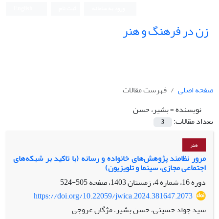
ورود به سامانه
ثبت نام
English
زن در فرهنگ و هنر
صفحه اصلی
فهرست مقالات
نویسنده =
بشیر، حسن
تعداد مقالات:
3
هنر
مرور نظامند پژوهش‌های خانواده و رسانه (با تاکید بر شبکه‌های
اجتماعی مجازی، سینما و تلویزیون)
دوره 16، شماره 4، زمستان 1403، صفحه
505-524
https://doi.org/10.22059/jwica.2024.381647.2073
سید جواد حسینی، حسن بشیر، مژگان عروجی