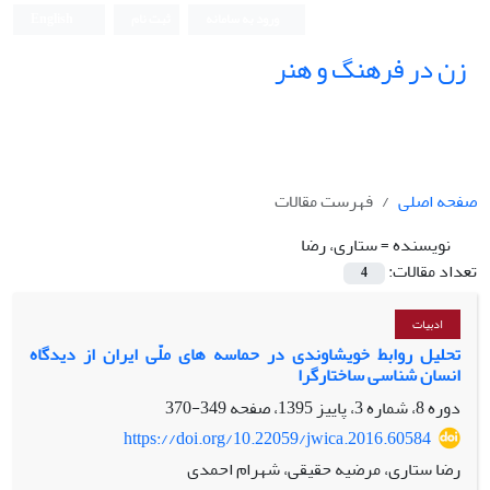
ورود به سامانه
ثبت نام
English
زن در فرهنگ و هنر
صفحه اصلی
فهرست مقالات
نویسنده =
ستاری، رضا
تعداد مقالات:
4
ادبیات
تحلیل روابط خویشاوندی در حماسه های ملّی ایران از دیدگاه
انسان شناسی ساختارگرا
دوره 8، شماره 3، پاییز 1395، صفحه
349-370
https://doi.org/10.22059/jwica.2016.60584
رضا ستاری، مرضیه حقیقی، شهرام احمدی