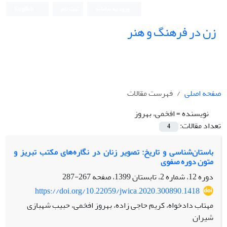
ورود به سامانه
ثبت نام
English
زن در فرهنگ و هنر
صفحه اصلی
فهرست مقالات
نویسنده =
افخمی، بهروز
تعداد مقالات:
4
باستان‌شناسی و تاریخ: تصویر زنان در نگاره‌های مکتب تبریز و
متون دوره صفوی
دوره 12، شماره 2، تابستان 1399، صفحه
267-287
https://doi.org/10.22059/jwica.2020.300890.1418
مهتاب دادخواه، کریم حاجی زاده، بهروز افخمی، حبیب شهبازی
شیران