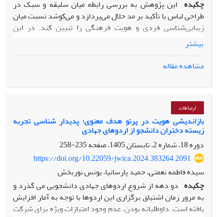
چکیده
این پژوهش به بررسی رابطه میان سلیقه و سبک در
طراحی لباس با تأکید بر مد حلال می‌پردازد و می‌کوشد نسبت میان
زیبایی‌شناسی فردی و هویت فرهنگی را تبیین کند. در این
چارچوب، سلیقه به‌مثابه تجلی ترجیحات شخصی و تجربه
بیشتر
زیباشناختی فرد تعریف می‌شود، در حالی‌که سبک به‌عنوان
ساختاری فرهنگی، تاریخی و اجتماعی در نظر گرفته می‌شود که
مشاهده مقاله
الگوهای کلان طراحی را سامان می‌دهد. مد حلال، برخاسته از
مفاهیم اسلامیِ حیا، عفت و مسئولیت اخلاقی، صرفاً مجموعه‌ای از
محدودیت‌های پوششی نیست، بلکه نظامی معنایی و زیباشناختی
است که در پی ایجاد تعادل میان پوشیدگی، آراستگی، هویت‌مندی
ارتباطات
و خلاقیت قرار دارد.
بازاندیشی هویت در پرتو هدف معنوی؛ پدیدار شناسی تجربه
زیسته دختران دانشجو از اردوهای جهادی
با اتکا به رویکرد انسان‌شناختی و بهره‌گیری از نظریه سرمایه
فرهنگی پیر بوردیو، این پژوهش نشان می‌دهد که مد حلال طی دو
دوره 18، شماره 2، تابستان 1405، صفحه
235-258
دهه اخیر از جریانی حاشیه‌ای به یکی از میدان‌های تأثیرگذار
https://doi.org/10.22059/jwica.2024.383264.2091
فرهنگی و اقتصادی بدل شده است. در این روند، مد حلال نه‌تنها
سیده فاطمه نعمتی، حمید پارسانیا، یونس نوربخش
به بازتعریف پوشش اسلامی انجامیده، بلکه به ابزاری برای
چکیده
دو دهه از شروع اردوهای جهادی دانشجویی می گذرد و
هویت‌یابی، تمایز اجتماعی و بازنمایی نمادین ارزش‌های دینی در
به مرور زمان اشتیاق برگزاری این اردوها با توجه به آمار افزایش
قالب سبک پوشش تبدیل شده است. با وجود این اهمیت، ادبیات
یافته است. داوطلبانه بودن، عدم وجود امتیازات ویژه برای شرکت
پژوهشی موجود همچنان با خلأ نظری قابل‌توجهی مواجه است؛