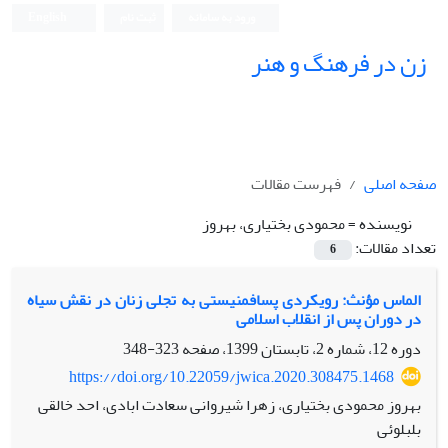
ورود به سامانه
ثبت نام
English
زن در فرهنگ و هنر
صفحه اصلی
فهرست مقالات
نویسنده =
محمودی بختیاری، بهروز
تعداد مقالات:
6
الماس مؤنث: رویکردی پسافمنیستی به تجلی زنان در نقش سیاه
در دوران پس از انقلاب اسلامی
دوره 12، شماره 2، تابستان 1399، صفحه
323-348
https://doi.org/10.22059/jwica.2020.308475.1468
بهروز محمودی بختیاری، زهرا شیروانی سعادت ابادی، احد خالقی
بلبلوئی