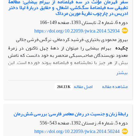
می‏پردازد. بیضایی در این دو اثر، شخصیت‏های زنی را به تصویر
سفر قهرمان مؤنث در سه فیلمنامه از بهرام بیضایی: مطالعۀ
تطبیقی سه فیلم‏نامۀ سگ‌کشی، اشغال، و حقایق دربارة لیلا دختر
می‏کشد که بنا به موقعیت اجتماعی‏شان، آنیموس یا قطب مذکر پویا
ادریس در چارچوب نظریۀ مورین مرداک
و فعال دارند. مطالعۀ خاستگاه و بازتاب اجتماعی و فرهنگیِ چیرگی
دوره 6، شماره 2، تابستان 1393، صفحه
149-166
آنیموس در شخصیت‏های زن این آثار، تأثیرپذیری کنش‏های روانی
فرد از ساختارهای اجتماعی و فرهنگی و همچنین ارتباط تنگاتنگ و
https://doi.org/10.22059/jwica.2014.52934
متقابل میان این دو ساختار را آشکار می‏کند.
بهروز محمودی بختیاری، فرشید کردمافی، نرگس فرشی جلالی
چکیده
بهرام بیضایی را می‏توان از دهۀ چهل تاکنون در زمرۀ
معدود نویسندگان صاحب‌سبکی منحصر به خود دانست که نامش
بیش از هر چیز با نمایشنامه و فیلمنامه پیوند خورده است. این
پژوهش در چارچوب نظری «الگوی سفر قهرمان مؤنث» مورین
بیشتر
مرداک به بررسی سه فیلمنامۀ سگ‏کشی، اشغالل، و حقایق ىرباره
لیلا ىختر اىریس می‌پردازد. نظریۀ مرداک نگاهی نو به مدل
اصل مقاله
مشاهده مقاله
264.13 K
جوزف کمبل برای سفر اسطوره‏ای قهرمان به شمار می‏آید که در آن
سفر قهرمان مؤنث شامل ده مرحلة گسستن از دنیای زنانه،
همذات‌پنداری با مردان، جادۀ آزمون‏ها، موفقیت خیالی، «نه!» گفتن
زن قوی، تشرف و برخورد با الهه، میل شدید به پیوند دوباره با
رابطۀ زبان و جنسیت در رمان معاصر فارسی: بررسی شش رمان
هویت زنانه، علاج شکاف میان مادر و دختر، یافتن مردِ درون، و
دوره 5، شماره 4، زمستان 1392، صفحه
543-556
ورای ثنویت است. پژوهش حاضر با بررسی سیر رخدادها در سه
https://doi.org/10.22059/jwica.2014.50244
فیلمنامۀ بیضایی و بهره‏گیری از جملات شخصیت‏ها به بررسی