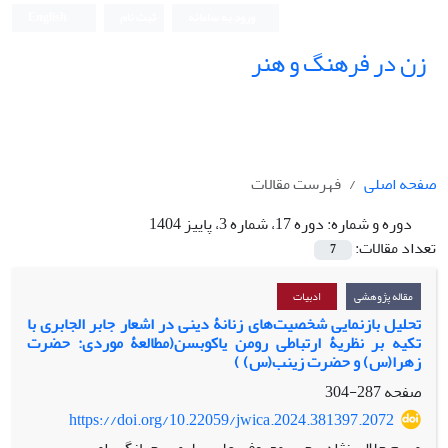
ورود به سامانه
ثبت نام
English
زن در فرهنگ و هنر
صفحه اصلی
فهرست مقالات
دوره و شماره:
دوره 17، شماره 3، پاییز 1404
تعداد مقالات:
7
مقاله پژوهشی
ادبیات
تحلیل بازنمایی شخصیت‌های زنانۀ دینی در اشعار جابر الجابری با
تکیه بر نظریۀ ارتباطی رومن یاکوبسن(مطالعۀ موردی: حضرت
زهرا(س) و حضرت زینب(س) )
صفحه
287-304
https://doi.org/10.22059/jwica.2024.381397.2072