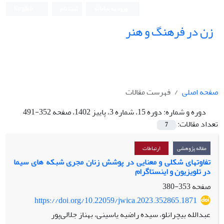
ورود به سامانه
ثبت نام
English
زن در فرهنگ و هنر
صفحه اصلی
فهرست مقالات
دوره و شماره:
دوره 15، شماره 3، پاییز 1402، صفحه 352-491
تعداد مقالات:
7
مقاله پژوهشی
ارتباطات
تفاوت‏های شکلی و معنایی در پوشش زنان مجری شبکه‏ های سیما
در تلویزیون و اینستاگرام
صفحه
353-380
https://doi.org/10.22059/jwica.2023.352865.1871
عبدالله بیچرانلو، سیده راضیه یاسینی، بهناز جلالی‌پور