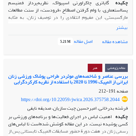
چکیده
گایاتری چاکراورتی اسپیواک، نظریه‌پرداز فمنیسم
پسااستعماری، با وام گرفتن اصطلاح «فرودست» از سنت مطالعات
مارکسیستی، این مفهوم انتقادی را در توصیف زنان، به مثابه
دیگریِ فرودست و در حاشیه، در چهارچوب نظریه پسااستعماری
بیشتر
تبیین کرد. «آیا فرودست می‌تواند سخن بگوید»، عنوان پروژه
نقاب‌های تعاملیِ هوشمند، طراحی شده توسط بهناز فرهی، معمار و
اصل مقاله
مشاهده مقاله
5.21 M
طراح لباس هوشمندِ ایرانی‌الاصل است که اجرای آن با الهام از
نقاب‌های زنان بندری جنوب ایران، صورت گرفته است. پروژه
نقاب‌های چشمک زن با ایجاد زبان اختصاصی برای ارتباط، به سوژه
فرودست امکان مقاومت در برابر هژمونی مردسالار می‌دهد و با
مقاله پژوهشی
هنر
هدف گسترش حوزه طراحی انتقادی بر پیکره فناوری‌های نوین و
بررسی عناصر و شاخصه‌های موثردر طراحی پوشاک ورزشی زنان
ایرانی از المپیک 1996 تا 2020 با استفاده از نظریه کارکردگرایی
هوشمند، طراحی شده است.
پژوهش حاضر با بهره‌گیری از روش توصیفی-تحلیلی، بر آن است تا
صفحه
191-212
با اشاره به ظرفیت‌های گسترده پوشیدنی‌های تعاملی هوشمند در
https://doi.org/10.22059/jwica.2026.375758.2044
حوزه بیانگری و بسط مفاهیم انتقادی، به خوانش مفهوم فرهنگی
فرشته بدرخانی، امیرحسین چیت سازیان، صدیقه نایفی
سوبالترن و روابط در هم تنیده آن با مناسبات قدرت، بپردازد.
چکیده
اهمیت لباس در اجرای فعالیت‌ها و برنامه‌های ورزشی بر
یافته‌های پژوهش حاکی از آن است، مقاومت، به مثابه همبسته
کسی پوشیده نیست، در این مقاله کوشش شده‌است تا لباس‌های
دائمی نهاد قدرت، درنقاب هوشمند «آیا فرودست می تواند سخن
رسمی زنان در هفت دورة حضور مسابقات المپیک تابستانی پس از
بگوید» ازطریق توسعه زبان فردی و تولید کد مورس توسط هوش