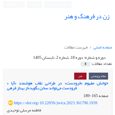
ورود به سامانه
ثبت نام
English
زن در فرهنگ و هنر
صفحه اصلی
فهرست مقالات
دوره و شماره:
دوره 18، شماره 2، تابستان 1405
تعداد مقالات:
8
مقاله پژوهشی
هنر
« خوانش مفهوم «فرودست» در طراحی نقاب هوشمند «آیا
فرودست می‌تواند سخن بگوید»از بهناز فرهی
صفحه
165-189
https://doi.org/10.22059/jwica.2023.361796.1939
فاطمه مرسلی توحیدی