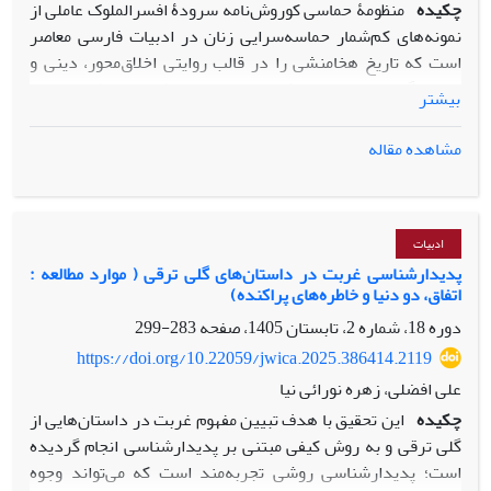
چکیده
منظومۀ حماسی کوروش‌نامه سرودۀ افسرالملوک عاملی از
نمونه‌های کم‌شمار حماسه‌سرایی زنان در ادبیات فارسی معاصر
است که تاریخ هخامنشی را در قالب روایتی اخلاق‌محور، دینی و
باستان‌گرا بازپردازی می‌کند و از این حیث در تقاطع ادبیات،
بیشتر
تاریخ‌نگاری و بازنمایی جنسیت قرار می‌گیرد. مسئلۀ اصلی این
پژوهش آن است که شاعری زن، در مواجهه با ژانری مردمحور و
مشاهده مقاله
تاریخی شاهانه، چگونه امکان مداخله در روایت گذشته را می‌یابد و
تا چه اندازه می‌تواند در بازسازی معنای تاریخ نقشی فعال ایفا کند.
مقاله با تکیه بر مفهوم «جنسیت به‌مثابه مقولۀ تحلیلی» در نظریۀ
جوان اسکات و مفهوم «اقتدار روایی زنان» در آرای سوزان لنزر،
ادبیات
نشان می‌دهد که اخلاق‌محوری کوروش‌نامه را نمی‌توان به‌تنهایی
پدیدارشناسی غربت در داستان‌های گلی ترقی ( موارد مطالعه :
اتفاق، دو دنیا و خاطره‌‌‌‌های پراکنده)
نشانۀ زنانه بودن متن دانست؛ زیرا این ویژگی با گفتمان‌های
دیگری چون باستان‌گرایی پهلوی، اخلاق دینی، سنت تعلیمی فارسی
دوره 18، شماره 2، تابستان 1405، صفحه
283-299
و الگوهای رایج روایت‌پردازی تاریخی نیز پیوند دارد. بااین‌حال،
https://doi.org/10.22059/jwica.2025.386414.2119
بررسی شیوۀ توزیع مکث‌های روایی، کاهش توصیف خشونت،
علی افضلی، زهره نورائی نیا
حضور داورانۀ روایتگر، بازتعریف مشروعیت سیاسی، و حذف یا
چکیده
این تحقیق با هدف تبیین مفهوم غربت در داستان‌هایی از
محدودسازی صداهای زنانه نشان می‌دهد که عاملی درون همین
گلی ترقی و به روش کیفی مبتنی بر پدیدارشناسی انجام گردیده
گفتمان‌های مسلط، امکان نوعی مداخلۀ روایی محدود، مذاکره‌گر و
است؛ پدیدارشناسی روشی تجربه‌مند است که می‌تواند وجوه
متناقض را پدید می‌آورد؛ مداخله‌ای که می‌توان آن را در نسبت با