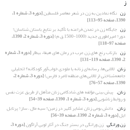
ز
زن
نگاه نمادین به زن در شعر معاصر فلسطین
[دوره 3، شماره 1،
1390، صفحه 95-113]
زن
جایگاه زن در تمدن فراعنه با تأکید بر نتایج باستان شناسان?
دور? امپراطوری جدید (1000-1500 ق.م)
[دوره 3، شماره 2، 1390،
صفحه 97-118]
زن
بازتاب رنج های زن عرب در رمان های هیفاء بیطار
[دوره 3، شماره
2، 1390، صفحه 119-131]
زنان
لالایی‌ها، رسانه‌ای زنانه یا ملودی خواب‌آور کودکانه؟ (تحلیلی
جامعه‌شناختی از لالایی‌های منطقه لامرد فارس)
[دوره 3، شماره 2،
1390، صفحه 57-76]
زنان.
پیش بینی مؤلفه های شادکامی زنان متأهل از طریق عزت نفس
و روابط زناشویی
[دوره 3، شماره 1، 1390، صفحه 39-54]
زنان.
دانش بومی زنان عشایر کلهر در زمین? سیه مال ، ساز? پرتابل
ایل
[دوره 3، شماره 2، 1390، صفحه 39-56]
زن ورانگی
زن ورانگی در بستر جنگ در آثار لویی آراگون
[دوره 3،