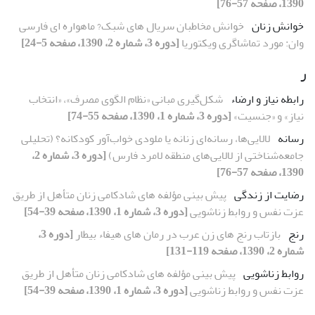
1390، صفحه 57-76]
خوانش زنان
خوانش مخاطبان سریال های شبک? ماهواره ای فارسی
وان: مورد تماشاگری ویکتوریا
[دوره 3، شماره 2، 1390، صفحه 5-24]
ر
رابطه نیاز و ارضاء
شکل‌گیری مبانی «نظام الگوی مصرف»، «انتخاب
نیاز» و «جنسیت»
[دوره 3، شماره 1، 1390، صفحه 55-74]
رسانه
لالایی‌ها، رسانه‌ای زنانه یا ملودی خواب‌آور کودکانه؟ (تحلیلی
جامعه‌شناختی از لالایی‌های منطقه لامرد فارس)
[دوره 3، شماره 2،
1390، صفحه 57-76]
رضایت از زندگی
پیش بینی مؤلفه های شادکامی زنان متأهل از طریق
عزت نفس و روابط زناشویی
[دوره 3، شماره 1، 1390، صفحه 39-54]
رنج
بازتاب رنج های زن عرب در رمان های هیفاء بیطار
[دوره 3،
شماره 2، 1390، صفحه 119-131]
روابط زناشویی
پیش بینی مؤلفه های شادکامی زنان متأهل از طریق
عزت نفس و روابط زناشویی
[دوره 3، شماره 1، 1390، صفحه 39-54]