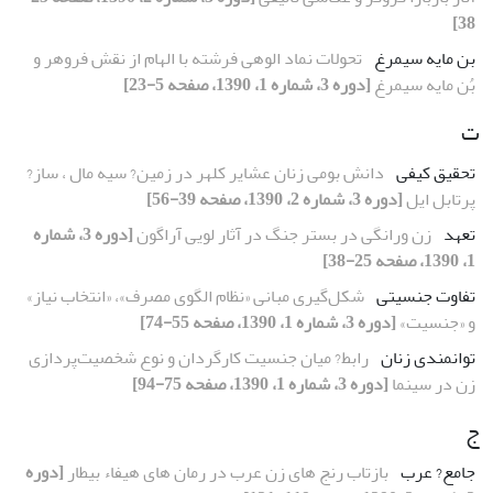
38]
بن مایه سیمرغ
تحولات نماد الوهی فرشته با الهام از نقش فروهر و
بُن مایه سیمرغ
[دوره 3، شماره 1، 1390، صفحه 5-23]
ت
تحقیق کیفی
دانش بومی زنان عشایر کلهر در زمین? سیه مال ، ساز?
پرتابل ایل
[دوره 3، شماره 2، 1390، صفحه 39-56]
تعهد
زن ورانگی در بستر جنگ در آثار لویی آراگون
[دوره 3، شماره
1، 1390، صفحه 25-38]
تفاوت جنسیتی
شکل‌گیری مبانی «نظام الگوی مصرف»، «انتخاب نیاز»
و «جنسیت»
[دوره 3، شماره 1، 1390، صفحه 55-74]
توانمندی زنان
رابط? میان جنسیت کارگردان و نوع شخصیت‌پردازی
زن در سینما
[دوره 3، شماره 1، 1390، صفحه 75-94]
ج
جامع? عرب
بازتاب رنج های زن عرب در رمان های هیفاء بیطار
[دوره