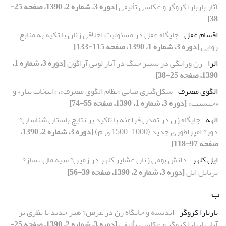
آثار باربارا کروگر و عکاسی تألیفی
[دوره 3، شماره 2، 1390، صفحه 25-
38]
اقسام عقل
جایگاه عقل در مسئولیت اخلاقی زنان با تکیه به منابع
روایی
[دوره 3، شماره 1، 1390، صفحه 115-133]
الزا
زن ورانگی در بستر جنگ در آثار لویی آراگون
[دوره 3، شماره 1،
1390، صفحه 25-38]
الگوی مصرف
شکل‌گیری مبانی «نظام الگوی مصرف»، «انتخاب نیاز» و
«جنسیت»
[دوره 3، شماره 1، 1390، صفحه 55-74]
الهه
جایگاه زن در تمدن فراعنه با تأکید بر نتایج باستان شناسان?
دور? امپراطوری جدید (1000-1500 ق.م)
[دوره 3، شماره 2، 1390،
صفحه 97-118]
ایل کلهر
دانش بومی زنان عشایر کلهر در زمین? سیه مال ، ساز?
پرتابل ایل
[دوره 3، شماره 2، 1390، صفحه 39-56]
ب
باربارا کروگر
اندیشه و جایگاه زن در عرص? هنر جدید با نظری بر
آثار باربارا کروگر و عکاسی تألیفی
[دوره 3، شماره 2، 1390، صفحه 25-