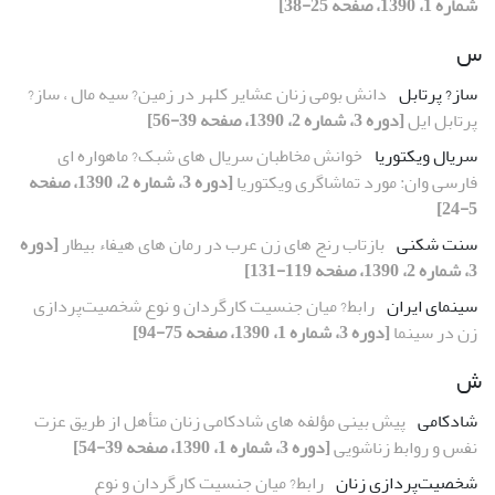
شماره 1، 1390، صفحه 25-38]
س
ساز? پرتابل
دانش بومی زنان عشایر کلهر در زمین? سیه مال ، ساز?
پرتابل ایل
[دوره 3، شماره 2، 1390، صفحه 39-56]
سریال ویکتوریا
خوانش مخاطبان سریال های شبک? ماهواره ای
فارسی وان: مورد تماشاگری ویکتوریا
[دوره 3، شماره 2، 1390، صفحه
5-24]
سنت شکنی
بازتاب رنج های زن عرب در رمان های هیفاء بیطار
[دوره
3، شماره 2، 1390، صفحه 119-131]
سینمای ایران
رابط? میان جنسیت کارگردان و نوع شخصیت‌پردازی
زن در سینما
[دوره 3، شماره 1، 1390، صفحه 75-94]
ش
شادکامی
پیش بینی مؤلفه های شادکامی زنان متأهل از طریق عزت
نفس و روابط زناشویی
[دوره 3، شماره 1، 1390، صفحه 39-54]
شخصیت‌پردازی زنان
رابط? میان جنسیت کارگردان و نوع