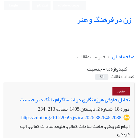
ورود به سامانه
ثبت نام
English
زن در فرهنگ و هنر
صفحه اصلی
فهرست مقالات
کلیدواژه‌ها =
جنسیت
تعداد مقالات:
34
حقوق
تحلیل حقوقی هرزه نگاری در اینستاگرام با تأکید بر جنسیت
دوره 18، شماره 2، تابستان 1405، صفحه
213-234
https://doi.org/10.22059/jwica.2026.382646.2088
الهام شریعتی، طلعت سادات کمالی، طلیعه سادات کمالی، الهه
مرندی