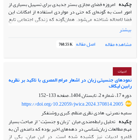
چکیده
امروزه فضای مجازی بستر جدیدی برای تسهیل بسیاری از
امور است به گونه‌ای که حتی در مواردی استفاده از امکانات این
فضا لامحاله شناخته می‌شود. همان‌گونه که زندگی اجتماعی تابع
مقرراتی است، حضور در عرصه مجازی نیز حقوق و تکالیفی ایجاد
بیشتر
می‌کند. زنان به عنوان بخشی از افراد جامعه، بنا به ضرورت کاربر و
یا مخاطب داده‌های فضای سایبر قرار گرفته و گاهی به دلیل تهیه،
اصل مقاله
مشاهده مقاله
768.55 K
تولید و انتشار محتوای خلاف عفت عمومی و مغایر با اخلاق حسنه
نقش بزه‌کار و یا بزه‌دیده را بر دوش می‌کنند. این پژوهش با
تحلیلی مبتنی بر جنسیت کوشیده است هرزه‌نگاری را در رسانه
اجتماعی اینستاگرام بررسی نماید. یافته‌ها نشان می‌دهد محتوای
ادبیات
هرزه‌نگاری ایرانی و فارسی به سهولت در اختیار کاربران این بستر
نمودهای جنسیتی زبان در اشعار مرام المصری با تاکید بر نظریه
رابین لیکاف
قرار می‌گیرد. با تحلیل محتوای تصویری و متنی پست‌های
منتشرشده و هم‌چنین اظهارنظر کاربران دریافته می‌شود که گاهی
دوره 17، شماره 2، تابستان 1404، صفحه
133-152
مخاطبان نسبت به محتواهای نادرست و خلاف عفت واکنش عرفی
https://doi.org/10.22059/jwica.2024.370814.2005
نظیر سرزنش و یا عدم تأیید را نشان می‌دهند اما به نظر می‌رسد
سمیه نصرتی، هادی نظری منظم، کبری روشنفکر
چنان‌که باید و شاید برخورد قانونی و مجازات مرتکبین انعکاس
چکیده
تحلیل رابطه‌مندی میان "زبان و جنسیّت" از مباحث بسیار
کافی نداشته و بازدارندگی لازم را در این بستر ایجاد نکرده است
مهم مطالعات زبان‌شناسی در دهه‌های اخیر بوده که دامنه‌ی آن به
لذا تدوین و یا تقویت ضمانت اجراهای قوی‌تری در جرم‌انگاری و
قلمرو ادبیات نیز کشیده شده است. در این میان، یکی از
اجرای مجازات در خصوص آن ضرورت دارد.