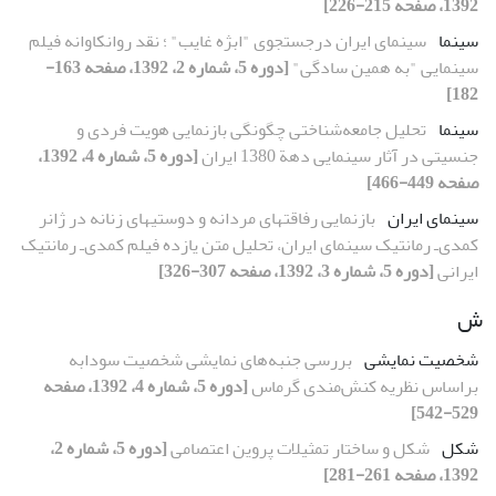
1392، صفحه 215-226]
سینما
سینمای ایران درجستجوی "ابژه غایب" ؛ نقد روانکاوانه فیلم
سینمایی "به همین سادگی"
[دوره 5، شماره 2، 1392، صفحه 163-
182]
سینما
تحلیل جامعه‌شناختی چگونگی بازنمایی هویت فردی و
جنسیتی در آثار سینمایی دهة 1380 ایران
[دوره 5، شماره 4، 1392،
صفحه 449-466]
سینمای ایران
بازنمایی رفاقت‏های مردانه و دوستی‏های زنانه در ژانر
کمدی‌ـ رمانتیک سینمای ایران، تحلیل متن یازده فیلم کمدی‌ـ رمانتیک
ایرانی
[دوره 5، شماره 3، 1392، صفحه 307-326]
ش
شخصیت نمایشی
بررسی جنبه‌های نمایشی شخصیت سودابه
براساس نظریه کنش‌مندی گرماس
[دوره 5، شماره 4، 1392، صفحه
529-542]
شکل
شکل و ساختار تمثیلات پروین اعتصامی
[دوره 5، شماره 2،
1392، صفحه 261-281]