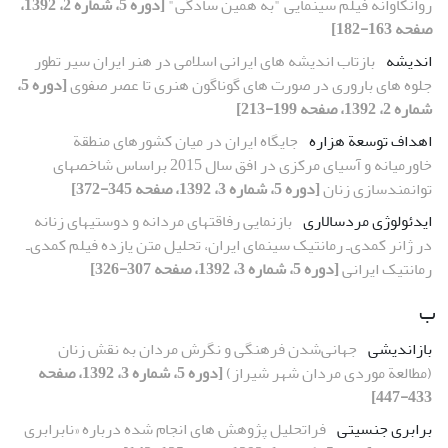
روانکاوانه فیلم سینمایی "به همین سادگی"
[دوره 5، شماره 2، 1392،
صفحه 163-182]
اندیشه
بازتاب اندیشه های ایرانی اسلامی در هنر ایران سیر تطور
جلوه های باروری در صورت های گوناگون هنری تا عصر صفوی
[دوره 5،
شماره 2، 1392، صفحه 199-213]
اهداف توسعة هزاره
جایگاه ایران در میان کشورهای منطقة
خاورمیانه و آسیای مرکزی در افق سال 2015 براساس شاخص‏های
توانمندسازی زنان
[دوره 5، شماره 3، 1392، صفحه 345-372]
ایدئولوژی مردسالاری
بازنمایی رفاقت‏های مردانه و دوستی‏های زنانه
در ژانر کمدی‌ـ رمانتیک سینمای ایران، تحلیل متن یازده فیلم کمدی‌ـ
رمانتیک ایرانی
[دوره 5، شماره 3، 1392، صفحه 307-326]
ب
بازاندیشی
جهانی‌شدن فرهنگی و نگرش مردان به نقش زنان
(مطالعة موردی مردان شهر شیراز)
[دوره 5، شماره 3، 1392، صفحه
433-447]
برابری جنسیتی
فراتحلیل پژوهش های انجام شده درباره «نابرابری