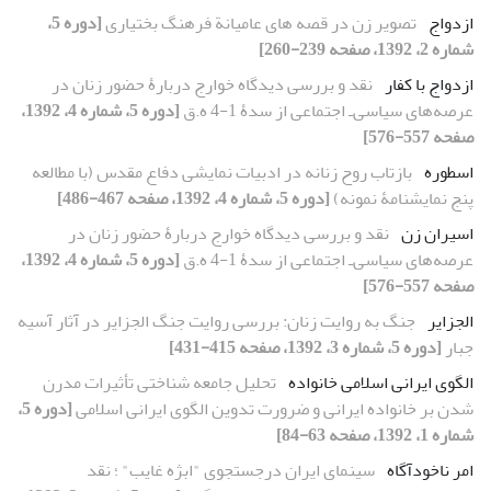
ازدواج
تصویر زن در قصه های عامیانة فرهنگ بختیاری
[دوره 5،
شماره 2، 1392، صفحه 239-260]
ازدواج با کفار
نقد و بررسی دیدگاه خوارج دربارۀ حضور زنان در
عرصه‌های سیاسی‌ـ اجتماعی از سدۀ 1-4 ه‌.ق
[دوره 5، شماره 4، 1392،
صفحه 557-576]
اسطوره
بازتاب روح زنانه در ادبیات نمایشی دفاع مقدس (با مطالعه
پنج نمایشنامۀ نمونه)
[دوره 5، شماره 4، 1392، صفحه 467-486]
اسیران زن
نقد و بررسی دیدگاه خوارج دربارۀ حضور زنان در
عرصه‌های سیاسی‌ـ اجتماعی از سدۀ 1-4 ه‌.ق
[دوره 5، شماره 4، 1392،
صفحه 557-576]
الجزایر
جنگ به روایت زنان: بررسی روایت جنگ الجزایر در آثار آسیه
جبار
[دوره 5، شماره 3، 1392، صفحه 415-431]
الگوی ایرانی اسلامی خانواده
تحلیل جامعه شناختی تأثیرات مدرن
شدن بر خانواده ایرانی و ضرورت تدوین الگوی ایرانی اسلامی
[دوره 5،
شماره 1، 1392، صفحه 63-84]
امر ناخودآگاه
سینمای ایران درجستجوی "ابژه غایب" ؛ نقد