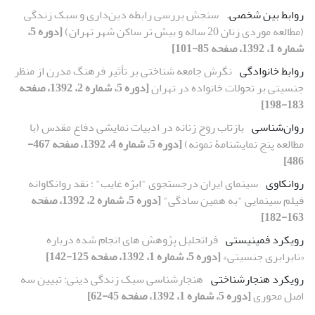
روابط بین شخصی.
سنجش بررسی رابطه دین‌داری و سبک زندگی
(مطالعه موردی زنان 20 ساله و بیش تر ساکن شهر تهران)
[دوره 5،
شماره 1، 1392، صفحه 85-101]
روابط خانوادگی
نگرش جامعه شناختی بر تأثیر فرهنگ مدرن از منظر
جنسیتی بر تحولات خانواده در تهران
[دوره 5، شماره 2، 1392، صفحه
183-198]
روان‌شناسی
بازتاب روح زنانه در ادبیات نمایشی دفاع مقدس (با
مطالعه پنج نمایشنامۀ نمونه)
[دوره 5، شماره 4، 1392، صفحه 467-
486]
روانکاوی
سینمای ایران درجستجوی "ابژه غایب" ؛ نقد روانکاوانه
فیلم سینمایی "به همین سادگی"
[دوره 5، شماره 2، 1392، صفحه
163-182]
رویکرد فمینیستی
فراتحلیل پژوهش های انجام شده درباره
«نابرابری جنسیتی»
[دوره 5، شماره 1، 1392، صفحه 125-142]
رویکرد هنجار‌شناختی
هنجارشناسی سبک زندگی دینی: تبیین سه
اصل محوری
[دوره 5، شماره 1، 1392، صفحه 45-62]