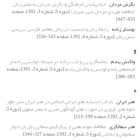
نگرش مردان
جهانی‌شدن فرهنگی و نگرش مردان به نقش زنان
(مطالعة موردی مردان شهر شیراز)
[دوره 5، شماره 3، 1392، صفحه
433-447]
نوشتار زنانه
رابطۀ زبان و جنسیت در رمان معاصر فارسی: بررسی
شش رمان
[دوره 5، شماره 4، 1392، صفحه 543-556]
و
واکنش پنجم
تماشاگری زن و لذت زنانه در سینما: خوانشی زنانه از
فیلم‌های تلما و لوئیس و واکنش پنجم
[دوره 5، شماره 3، 1392، صفحه
283-306]
ه
هنر ایران
بازتاب اندیشه های ایرانی اسلامی در هنر ایران سیر تطور
جلوه های باروری در صورت های گوناگون هنری تا عصر صفوی
[دوره 5،
شماره 2، 1392، صفحه 199-213]
هنر سفالگری
مطالعۀ نمونه‏ هایی از پیکرک‏های سفالی زنان در ادوار
سلجوقی و ایلخانی
[دوره 5، شماره 3، 1392، صفحه 327-344]