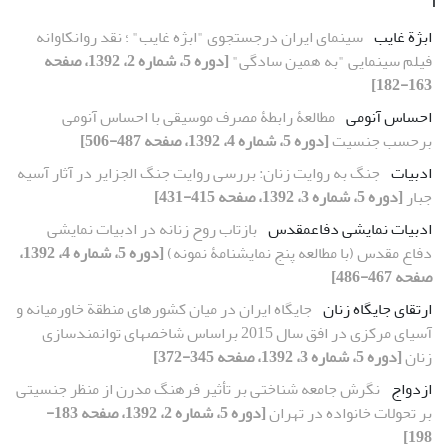
ا
ابژة غایب
سینمای ایران درجستجوی "ابژه غایب" ؛ نقد روانکاوانه
فیلم سینمایی "به همین سادگی"
[دوره 5، شماره 2، 1392، صفحه
163-182]
احساس آنومی
مطالعۀ رابطۀ مصرف موسیقی با احساس آنومی
بر‌حسب جنسیت
[دوره 5، شماره 4، 1392، صفحه 487-506]
ادبیات
جنگ به روایت زنان: بررسی روایت جنگ الجزایر در آثار آسیه
جبار
[دوره 5، شماره 3، 1392، صفحه 415-431]
ادبیات نمایشی دفاع‏مقدس
بازتاب روح زنانه در ادبیات نمایشی
دفاع مقدس (با مطالعه پنج نمایشنامۀ نمونه)
[دوره 5، شماره 4، 1392،
صفحه 467-486]
ارتقای جایگاه زنان
جایگاه ایران در میان کشورهای منطقة خاورمیانه و
آسیای مرکزی در افق سال 2015 براساس شاخص‏های توانمندسازی
زنان
[دوره 5، شماره 3، 1392، صفحه 345-372]
ازدواج
نگرش جامعه شناختی بر تأثیر فرهنگ مدرن از منظر جنسیتی
بر تحولات خانواده در تهران
[دوره 5، شماره 2، 1392، صفحه 183-
198]