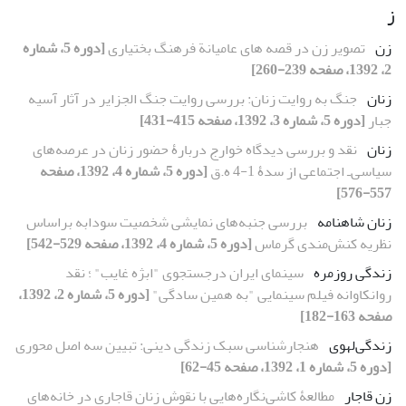
ز
زن
تصویر زن در قصه های عامیانة فرهنگ بختیاری
[دوره 5، شماره
2، 1392، صفحه 239-260]
زنان
جنگ به روایت زنان: بررسی روایت جنگ الجزایر در آثار آسیه
جبار
[دوره 5، شماره 3، 1392، صفحه 415-431]
زنان
نقد و بررسی دیدگاه خوارج دربارۀ حضور زنان در عرصه‌های
سیاسی‌ـ اجتماعی از سدۀ 1-4 ه‌.ق
[دوره 5، شماره 4، 1392، صفحه
557-576]
زنان شاهنامه
بررسی جنبه‌های نمایشی شخصیت سودابه براساس
نظریه کنش‌مندی گرماس
[دوره 5، شماره 4، 1392، صفحه 529-542]
زندگی روزمره
سینمای ایران درجستجوی "ابژه غایب" ؛ نقد
روانکاوانه فیلم سینمایی "به همین سادگی"
[دوره 5، شماره 2، 1392،
صفحه 163-182]
زندگی‌لهوی
هنجارشناسی سبک زندگی دینی: تبیین سه اصل محوری
[دوره 5، شماره 1، 1392، صفحه 45-62]
زن قاجار
مطالعۀ کاشی‌نگاره‌هایی با نقوش زنان قاجاری در خانه‌های