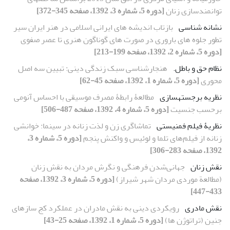
توانمندسازی زنان
[دوره 5، شماره 3، 1392، صفحه 345-372]
نشانه شناسی
بازتاب اندیشه های ایرانی اسلامی در هنر ایران سیر
تطور جلوه های باروری در صورت های گوناگون هنری تا عصر صفوی
[دوره 5، شماره 2، 1392، صفحه 199-213]
نظام حق و باطل.
هنجارشناسی سبک زندگی دینی: تبیین سه اصل
محوری
[دوره 5، شماره 1، 1392، صفحه 45-62]
نظریه برجسته‏سازی
مطالعۀ رابطۀ مصرف موسیقی با احساس آنومی
بر‌حسب جنسیت
[دوره 5، شماره 4، 1392، صفحه 487-506]
نظریۀ فیلم فمنیستی
تماشاگری زن و لذت زنانه در سینما: خوانشی
زنانه از فیلم‌های تلما و لوئیس و واکنش پنجم
[دوره 5، شماره 3،
1392، صفحه 283-306]
نقش زنان
جهانی‌شدن فرهنگی و نگرش مردان به نقش زنان
(مطالعة موردی مردان شهر شیراز)
[دوره 5، شماره 3، 1392، صفحه
433-447]
نقش مادری
رویکردی دینی به نقش مادران در عملکرد کج سازهای
جنین (تراتوژن ها)
[دوره 5، شماره 1، 1392، صفحه 25-43]