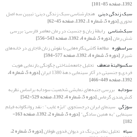
1392، صفحه 85-101]
سبک زندگی دینی
هنجارشناسی سبک زندگی دینی: تبیین سه اصل
محوری
[دوره 5، شماره 1، 1392، صفحه 45-62]
سبک‌شناسی
رابطۀ زبان و جنسیت در رمان معاصر فارسی: بررسی
شش رمان
[دوره 5، شماره 4، 1392، صفحه 543-556]
سر‌اسطوره
مطالعۀ کاشی‌نگاره‌هایی با نقوش زنان قاجاری در خانه‌های
شیراز
[دوره 5، شماره 4، 1392، صفحه 577-594]
سکسوالیتة منعطف
تحلیل جامعه‌شناختی چگونگی بازنمایی هویت
فردی و جنسیتی در آثار سینمایی دهة 1380 ایران
[دوره 5، شماره 4،
1392، صفحه 449-466]
سودابه
بررسی جنبه‌های نمایشی شخصیت سودابه براساس نظریه
کنش‌مندی گرماس
[دوره 5، شماره 4، 1392، صفحه 529-542]
سوژگی
سینمای ایران درجستجوی "ابژه غایب" ؛ نقد روانکاوانه فیلم
سینمایی "به همین سادگی"
[دوره 5، شماره 2، 1392، صفحه 163-
182]
سیاه
تحلیل نمادین رنگ در دیوان فدوی طوقان
[دوره 5، شماره 2،