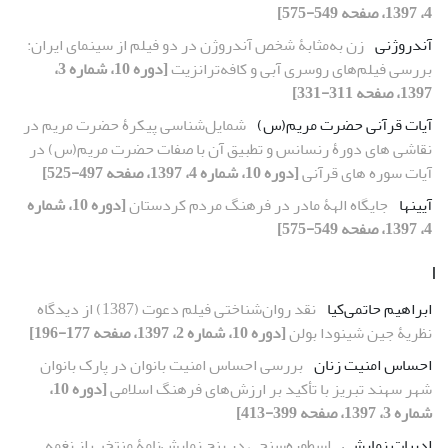
4، 1397، صفحه 549-575]
آندروژنی
زن به‌مثابۀ شخص آندروژن در دو فیلم از سینمای ایران:
بررسی فیلم‌های روسری آبی و کافه‌ترانزیت
[دوره 10، شماره 3،
1397، صفحه 311-331]
آیات قرآنی حضرت مریم(س)
شمایل‌شناسی پیکرۀ حضرت مریم در
نقاشی‏ های دورۀ رنسانس و تطبیق آن با صفات حضرت مریم(س) در
آیات سوره‏ های قرآنی
[دوره 10، شماره 4، 1397، صفحه 497-525]
آیین‏ها
جایگاه الهۀ مادر در فرهنگ مردم کردستان
[دوره 10، شماره
4، 1397، صفحه 549-575]
ا
ابراهیم حاتمی‌کیا
نقد روان‌شناختی فیلم دعوت (1387) از دیدگاه
نظریۀ جین شینودا بولن
[دوره 10، شماره 2، 1397، صفحه 177-196]
احساس امنیت زنان
بررسی احساس امنیت بانوان در پارک بانوان
شهر سهند تبریز با تأکید بر ارزش‌های فرهنگ اسلامی
[دوره 10،
شماره 3، 1397، صفحه 399-413]
ادبیات نمایشی
اسطوره‌سنجی در پنج نمایش‌نامۀ منتخب از نغمه