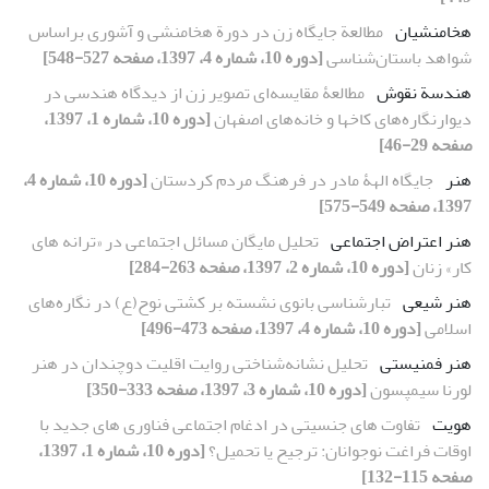
هخامنشیان
مطالعة جایگاه زن در دورة هخامنشی و آشوری براساس
شواهد باستان‌شناسی
[دوره 10، شماره 4، 1397، صفحه 527-548]
هندسة نقوش
مطالعۀ مقایسه‌ای تصویر زن از دیدگاه هندسی در
دیوارنگاره‌های کاخ‏ها و خانه‌های اصفهان
[دوره 10، شماره 1، 1397،
صفحه 29-46]
هنر
جایگاه الهۀ مادر در فرهنگ مردم کردستان
[دوره 10، شماره 4،
1397، صفحه 549-575]
هنر اعتراض اجتماعی
تحلیل مایگان مسائل اجتماعی در «ترانه‏ های
کار» زنان
[دوره 10، شماره 2، 1397، صفحه 263-284]
هنر شیعی
تبارشناسی بانوی نشسته بر کشتی نوح(ع) در نگاره‌های
اسلامی
[دوره 10، شماره 4، 1397، صفحه 473-496]
هنر فمنیستی
تحلیل نشانه‌شناختی روایت اقلیت دوچندان در هنر
لورنا سیمپسون
[دوره 10، شماره 3، 1397، صفحه 333-350]
هویت
تفاوت‏ های جنسیتی در ادغام اجتماعی فناوری‏ های جدید با
اوقات فراغت نوجوانان: ترجیح یا تحمیل؟
[دوره 10، شماره 1، 1397،
صفحه 115-132]