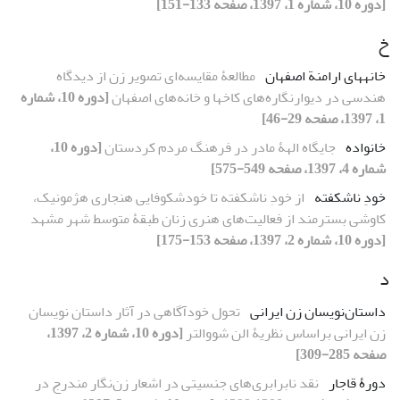
[دوره 10، شماره 1، 1397، صفحه 133-151]
خ
خانه‏های ارامنة اصفهان
مطالعۀ مقایسه‌ای تصویر زن از دیدگاه
هندسی در دیوارنگاره‌های کاخ‏ها و خانه‌های اصفهان
[دوره 10، شماره
1، 1397، صفحه 29-46]
خانواده
جایگاه الهۀ مادر در فرهنگ مردم کردستان
[دوره 10،
شماره 4، 1397، صفحه 549-575]
خودِ ناشکفته
از خودِ ناشکفته تا خودشکوفایی هنجاری هژمونیک،
کاوشی بسترمند از فعالیت‌های هنری زنان طبقۀ متوسط شهر مشهد
[دوره 10، شماره 2، 1397، صفحه 153-175]
د
داستان‌نویسان زن ایرانی
تحول خودآگاهی در آثار داستان‏ نویسان
زن ایرانی براساس نظریۀ الن شووالتر
[دوره 10، شماره 2، 1397،
صفحه 285-309]
دورۀ قاجار
نقد نابرابری‌های جنسیتی در اشعار زن‌نگار مندرج در