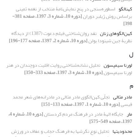
کهن‏الگو
اسطوره‌سنجی در پنج نمایش‌نامۀ منتخب از نغمه ثمینی
براساس روش ژیلبر دوران
[دوره 10، شماره 3، 1397، صفحه 381-
398]
کهن‌الگوهای زنان
نقد روان‌شناختی فیلم دعوت (1387) از دیدگاه
نظریۀ جین شینودا بولن
[دوره 10، شماره 2، 1397، صفحه 177-196]
ل
لورنا سیمپسون
تحلیل نشانه‌شناختی روایت اقلیت دوچندان در هنر
لورنا سیمپسون
[دوره 10، شماره 3، 1397، صفحه 333-350]
م
مادر مثالی
تجلّی کهن‌الگوی مادر مثالی در مادرانه‌های شعر محمد
قیسی
[دوره 10، شماره 1، 1397، صفحه 133-151]
مار
جایگاه الهۀ مادر در فرهنگ مردم کردستان
[دوره 10، شماره 4،
1397، صفحه 549-575]
محدودیت‏ها
تحلیل نوع نگرش‏ها به فرهنگ‏ حجاب و عفاف در ورزش