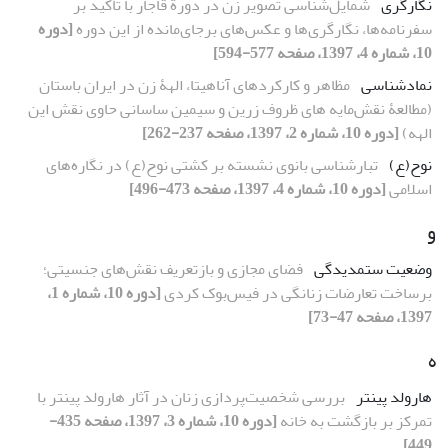
نگارگری
شمایل‌شناسی تصویر زن در دورة قاجار با تأکید بر
سفرنامه‌ها، نگارگری‌ها و عکس‌های برجای‌مانده از این دوره
[دوره
10، شماره 4، 1397، صفحه 577-594]
نمادشناسی
مظاهر و کارکردهای آناهیتا، الهۀ زن در ایران باستان
(مطالعۀ نقش‌مایه‏ های ظروف زرین و سیمین ساسانی حاوی نقش این
الهه)
[دوره 10، شماره 2، 1397، صفحه 237-262]
نوح(ع)
تبارشناسی بانوی نشسته بر کشتی نوح(ع) در نگاره‌های
اسلامی
[دوره 10، شماره 4، 1397، صفحه 473-496]
و
وضعیت ستم‏دیدگی
فضای مجازی و بازتعریف نقش‌های جنسیتی؛
برساخت تعارضات زنانگی در فیس‌بوک کردی
[دوره 10، شماره 1،
1397، صفحه 47-73]
ه
هارولد پینتر
بررسی شخصیت‌پردازی زنان در آثار هارولد پینتر با
تمرکز بر بازگشت به خانه
[دوره 10، شماره 3، 1397، صفحه 435-
449]