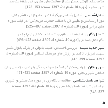
هژمونیک، کاوشی بسترمند از فعالیت‌های هنری زنان طبقۀ متوسط
شهر مشهد
[دوره 10، شماره 2، 1397، صفحه 153-175]
شمایل‏شناسی
شمایل‌شناسی پیکرۀ حضرت مریم در نقاشی‏ های
دورۀ رنسانس و تطبیق آن با صفات حضرت مریم(س) در آیات سوره‏
های قرآنی
[دوره 10، شماره 4، 1397، صفحه 497-525]
شمایل‌نگاری
تبارشناسی بانوی نشسته بر کشتی نوح(ع) در
نگاره‌های اسلامی
[دوره 10، شماره 4، 1397، صفحه 473-496]
شهر جدید سهند
بررسی احساس امنیت بانوان در پارک بانوان شهر
سهند تبریز با تأکید بر ارزش‌های فرهنگ اسلامی
[دوره 10، شماره 3،
1397، صفحه 399-413]
شهر زنجان
جهانی‌شدن فرهنگ و سبک زندگی با رضایت جنسی زنان
متأهل شهر زنجان
[دوره 10، شماره 4، 1397، صفحه 451-471]
شواهد باستان‏شناسی
مطالعة جایگاه زن در دورة هخامنشی و آشوری
براساس شواهد باستان‌شناسی
[دوره 10، شماره 4، 1397، صفحه
527-548]
ط