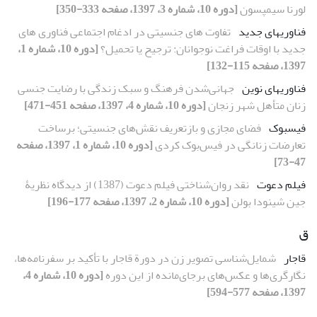
لورنا سیمپسون
[دوره 10، شماره 3، 1397، صفحه 333-350]
فناوری‏های جدید
تفاوت‏ های جنسیتی در ادغام اجتماعی فناوری‏ های
جدید با اوقات فراغت نوجوانان: ترجیح یا تحمیل؟
[دوره 10، شماره 1،
1397، صفحه 115-132]
فناوری‏های نوین
جهانی‌شدن فرهنگ و سبک زندگی با رضایت جنسی
زنان متأهل شهر زنجان
[دوره 10، شماره 4، 1397، صفحه 451-471]
فیس‏بوک
فضای مجازی و بازتعریف نقش‌های جنسیتی؛ برساخت
تعارضات زنانگی در فیس‌بوک کردی
[دوره 10، شماره 1، 1397، صفحه
47-73]
فیلم دعوت
نقد روان‌شناختی فیلم دعوت (1387) از دیدگاه نظریۀ
جین شینودا بولن
[دوره 10، شماره 2، 1397، صفحه 177-196]
ق
قاجار
شمایل‌شناسی تصویر زن در دورة قاجار با تأکید بر سفرنامه‌ها،
نگارگری‌ها و عکس‌های برجای‌مانده از این دوره
[دوره 10، شماره 4،
1397، صفحه 577-594]