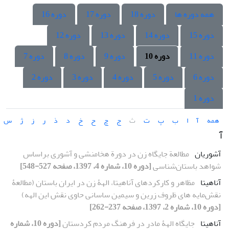
همه دوره ها
دوره 18
دوره 17
دوره 16
دوره 15
دوره 14
دوره 13
دوره 12
دوره 11
دوره 10
دوره 9
دوره 8
دوره 7
دوره 6
دوره 5
دوره 4
دوره 3
دوره 2
دوره 1
همه
آ
ا
ب
پ
ت
ث
ج
چ
ح
خ
د
ذ
ر
ز
ژ
س
آ
آشوریان
مطالعة جایگاه زن در دورة هخامنشی و آشوری براساس
شواهد باستان‌شناسی
[دوره 10، شماره 4، 1397، صفحه 527-548]
آناهیتا
مظاهر و کارکردهای آناهیتا، الهۀ زن در ایران باستان (مطالعۀ
نقش‌مایه‏ های ظروف زرین و سیمین ساسانی حاوی نقش این الهه)
[دوره 10، شماره 2، 1397، صفحه 237-262]
آناهیتا
جایگاه الهۀ مادر در فرهنگ مردم کردستان
[دوره 10، شماره