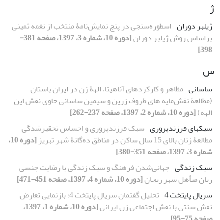
ژ
ژیلبر دوران
اسطوره‌سنجی در پنج نمایش‌نامۀ منتخب از نغمه ثمینی
براساس روش ژیلبر دوران
[دوره 10، شماره 3، 1397، صفحه 381-
398]
س
ساسانی
مظاهر و کارکردهای آناهیتا، الهۀ زن در ایران باستان
(مطالعۀ نقش‌مایه‏ های ظروف زرین و سیمین ساسانی حاوی نقش این
الهه)
[دوره 10، شماره 2، 1397، صفحه 237-262]
سبک‎های فرزندپروری
سبک‏ فرزندپروری و احساس تحقیرشدگی
مطالعۀ زنان بالای 15 سال ساکن در مناطق ده‌گانۀ شهر تبریز
[دوره 10،
شماره 3، 1397، صفحه 351-380]
سبک زندگی
جهانی‌شدن فرهنگ و سبک زندگی با رضایت جنسی
زنان متأهل شهر زنجان
[دوره 10، شماره 4، 1397، صفحه 451-471]
سریال پایتخت 4
تحلیل گفتمان سریال پایتخت 4؛ بازنمایی تعارض
نقش سنتی با نقش اجتماعی زن ایرانی
[دوره 10، شماره 1، 1397،
صفحه 75-95]