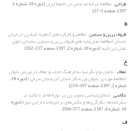
طراحی
مطالعۀ چرخۀ مد لباس در جامعۀ ایران
[دوره 10، شماره 1،
1397، صفحه 1-27]
ظ
ظروف زرین و سیمین
مظاهر و کارکردهای آناهیتا، الهۀ زن در ایران
باستان (مطالعۀ نقش‌مایه‏ های ظروف زرین و سیمین ساسانی حاوی
نقش این الهه)
[دوره 10، شماره 2، 1397، صفحه 237-262]
ع
عفاف
تحلیل نوع نگرش‏ها به فرهنگ‏ حجاب و عفاف در ورزش ‏بانوان
(مطالعۀ موردی: بانوان ورزشکار استان آذربایجان شرقی)
[دوره 10،
شماره 2، 1397، صفحه 197-214]
عکاسی
شمایل‌شناسی تصویر زن در دورة قاجار با تأکید بر
سفرنامه‌ها، نگارگری‌ها و عکس‌های برجای‌مانده از این دوره
[دوره
10، شماره 4، 1397، صفحه 577-594]
ف