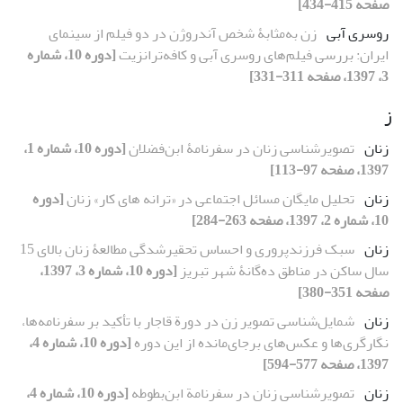
صفحه 415-434]
روسری آبی
زن به‌مثابۀ شخص آندروژن در دو فیلم از سینمای
ایران: بررسی فیلم‌های روسری آبی و کافه‌ترانزیت
[دوره 10، شماره
3، 1397، صفحه 311-331]
ز
زنان
تصویرشناسی زنان در سفرنامۀ ابن‌فضلان
[دوره 10، شماره 1،
1397، صفحه 97-113]
زنان
تحلیل مایگان مسائل اجتماعی در «ترانه‏ های کار» زنان
[دوره
10، شماره 2، 1397، صفحه 263-284]
زنان
سبک‏ فرزندپروری و احساس تحقیرشدگی مطالعۀ زنان بالای 15
سال ساکن در مناطق ده‌گانۀ شهر تبریز
[دوره 10، شماره 3، 1397،
صفحه 351-380]
زنان
شمایل‌شناسی تصویر زن در دورة قاجار با تأکید بر سفرنامه‌ها،
نگارگری‌ها و عکس‌های برجای‌مانده از این دوره
[دوره 10، شماره 4،
1397، صفحه 577-594]
زنان
تصویرشناسی زنان در سفرنامة ابن‌بطوطه
[دوره 10، شماره 4،