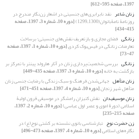
1397، صفحه 595-612]
زنان شاعر
نقد نابرابری‌های جنسیتی در اشعار زن‌نگار مندرج در
روزنامۀ نامۀبانوان(1300ـ1299)
[دوره 10، شماره 3، 1397، صفحه
415-434]
زنانگی
فضای مجازی و بازتعریف نقش‌های جنسیتی؛ برساخت
تعارضات زنانگی در فیس‌بوک کردی
[دوره 10، شماره 1، 1397، صفحه
47-73]
زنانگی
بررسی شخصیت‌پردازی زنان در آثار هارولد پینتر با تمرکز بر
بازگشت به خانه
[دوره 10، شماره 3، 1397، صفحه 435-449]
زنان متأهل
جهانی‌شدن فرهنگ و سبک زندگی با رضایت جنسی زنان
متأهل شهر زنجان
[دوره 10، شماره 4، 1397، صفحه 451-471]
زنانِ موسیقی‏دان
نقش کنیزانِ رامشگر در موسیقیِ قرون اولیۀ
اسلامی (دورۀ اموی و عصر اول عباسی)
[دوره 10، شماره 2، 1397،
صفحه 215-235]
زن حضرت نوح
تبارشناسی بانوی نشسته بر کشتی نوح(ع) در
نگاره‌های اسلامی
[دوره 10، شماره 4، 1397، صفحه 473-496]