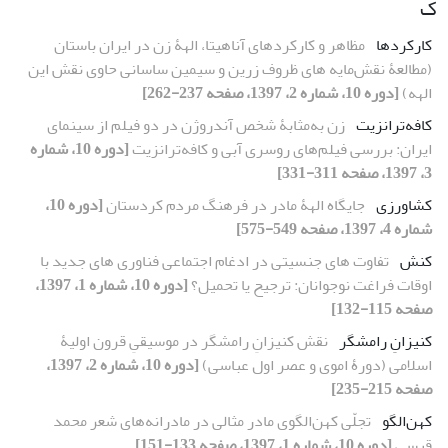
ک
کارکردها
مظاهر و کارکردهای آناهیتا، الهۀ زن در ایران باستان
(مطالعۀ نقش‌مایه‏ های ظروف زرین و سیمین ساسانی حاوی نقش این
الهه)
[دوره 10، شماره 2، 1397، صفحه 237-262]
کافه‌ترانزیت
زن به‌مثابۀ شخص آندروژن در دو فیلم از سینمای
ایران: بررسی فیلم‌های روسری آبی و کافه‌ترانزیت
[دوره 10، شماره
3، 1397، صفحه 311-331]
کشاورزی
جایگاه الهۀ مادر در فرهنگ مردم کردستان
[دوره 10،
شماره 4، 1397، صفحه 549-575]
کنش
تفاوت‏ های جنسیتی در ادغام اجتماعی فناوری‏ های جدید با
اوقات فراغت نوجوانان: ترجیح یا تحمیل؟
[دوره 10، شماره 1، 1397،
صفحه 115-132]
کنیزانِ رامشگر
نقش کنیزانِ رامشگر در موسیقیِ قرون اولیۀ
اسلامی (دورۀ اموی و عصر اول عباسی)
[دوره 10، شماره 2، 1397،
صفحه 215-235]
کهن‌الگو
تجلّی کهن‌الگوی مادر مثالی در مادرانه‌های شعر محمد
قیسی
[دوره 10، شماره 1، 1397، صفحه 133-151]