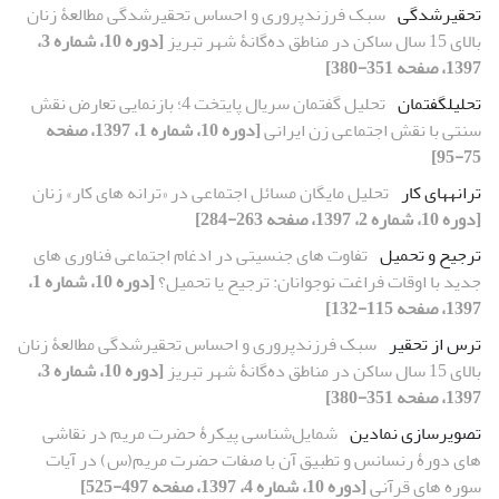
تحقیرشدگی
سبک‏ فرزندپروری و احساس تحقیرشدگی مطالعۀ زنان
بالای 15 سال ساکن در مناطق ده‌گانۀ شهر تبریز
[دوره 10، شماره 3،
1397، صفحه 351-380]
تحلیل‏گفتمان
تحلیل گفتمان سریال پایتخت 4؛ بازنمایی تعارض نقش
سنتی با نقش اجتماعی زن ایرانی
[دوره 10، شماره 1، 1397، صفحه
75-95]
ترانه‏های کار
تحلیل مایگان مسائل اجتماعی در «ترانه‏ های کار» زنان
[دوره 10، شماره 2، 1397، صفحه 263-284]
ترجیح و تحمیل
تفاوت‏ های جنسیتی در ادغام اجتماعی فناوری‏ های
جدید با اوقات فراغت نوجوانان: ترجیح یا تحمیل؟
[دوره 10، شماره 1،
1397، صفحه 115-132]
ترس از تحقیر
سبک‏ فرزندپروری و احساس تحقیرشدگی مطالعۀ زنان
بالای 15 سال ساکن در مناطق ده‌گانۀ شهر تبریز
[دوره 10، شماره 3،
1397، صفحه 351-380]
تصویرسازی نمادین
شمایل‌شناسی پیکرۀ حضرت مریم در نقاشی‏
های دورۀ رنسانس و تطبیق آن با صفات حضرت مریم(س) در آیات
سوره‏ های قرآنی
[دوره 10، شماره 4، 1397، صفحه 497-525]