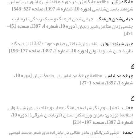
جایگاه زنان
مطالعة جایگاه زن در دورة هخامنشی و آشوری براساس
شواهد باستان‌شناسی
[دوره 10، شماره 4، 1397، صفحه 527-548]
جهانی‌شدن فرهنگ
جهانی‌شدن فرهنگ و سبک زندگی با رضایت
جنسی زنان متأهل شهر زنجان
[دوره 10، شماره 4، 1397، صفحه 451-
471]
جین شینودا بولن
نقد روان‌شناختی فیلم دعوت (1387) از دیدگاه
نظریۀ جین شینودا بولن
[دوره 10، شماره 2، 1397، صفحه 177-196]
چ
چرخة مد لباس
مطالعۀ چرخۀ مد لباس در جامعۀ ایران
[دوره 10،
شماره 1، 1397، صفحه 1-27]
ح
حجاب
تحلیل نوع نگرش‏ها به فرهنگ‏ حجاب و عفاف در ورزش ‏بانوان
(مطالعۀ موردی: بانوان ورزشکار استان آذربایجان شرقی)
[دوره 10،
شماره 2، 1397، صفحه 197-214]
حمده
تجلّی کهن‌الگوی مادر مثالی در مادرانه‌های شعر محمد قیسی