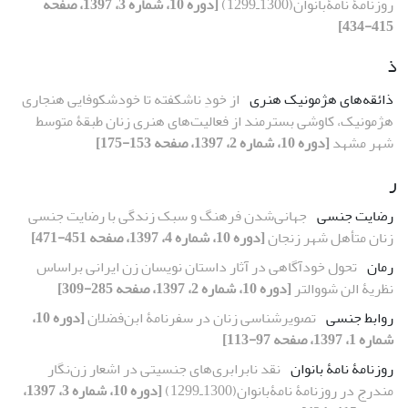
روزنامۀ نامۀبانوان(1300ـ1299)
[دوره 10، شماره 3، 1397، صفحه
415-434]
ذ
ذائقه‌های هژمونیک هنری
از خودِ ناشکفته تا خودشکوفایی هنجاری
هژمونیک، کاوشی بسترمند از فعالیت‌های هنری زنان طبقۀ متوسط
شهر مشهد
[دوره 10، شماره 2، 1397، صفحه 153-175]
ر
رضایت جنسی
جهانی‌شدن فرهنگ و سبک زندگی با رضایت جنسی
زنان متأهل شهر زنجان
[دوره 10، شماره 4، 1397، صفحه 451-471]
رمان
تحول خودآگاهی در آثار داستان‏ نویسان زن ایرانی براساس
نظریۀ الن شووالتر
[دوره 10، شماره 2، 1397، صفحه 285-309]
روابط جنسی
تصویرشناسی زنان در سفرنامۀ ابن‌فضلان
[دوره 10،
شماره 1، 1397، صفحه 97-113]
روزنامۀ نامۀ بانوان
نقد نابرابری‌های جنسیتی در اشعار زن‌نگار
مندرج در روزنامۀ نامۀبانوان(1300ـ1299)
[دوره 10، شماره 3، 1397،