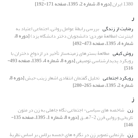
1380 ایران
[دوره 8، شماره 2، 1395، صفحه 171-192]
ر
رضایت از زندگی
بررسی رابطۀ عوامل روانی‌ـ اجتماعی اعتیاد به
اینترنت (مطالعۀ موردی: دانشجویان دختر دانشگاه یزد)
[دوره 8،
شماره 4، 1395، صفحه 473-492]
روش کیفی
مطالعۀ بسترهای زمینه‌ساز تأخیر در ازدواج دختران با
رویکرد پدیدارشناسی توصیفی
[دوره 8، شماره 4، 1395، صفحه 493-
516]
رویکرد اجتماعی
تحلیل گفتمان انتقادی اشعار زینب حبش
[دوره 8،
شماره 2، 1395، صفحه 265-280]
ز
زن
شاخصه های سیاسی- اجتماعی نگاه جاهلی به زن در متون
تاریخی و رواییِ قرن 2-7هـ.ق
[دوره 8، شماره 1، 1395، صفحه 135-
146]
زن
بازنمایی تصویر زن در نگاره های خمسه برلاس بر اساس نظریۀ