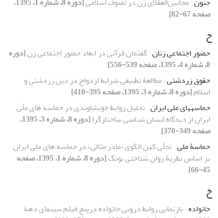
جنون
مجانین‌العقلای زن در تصوف اسلامی
[دوره 8، شماره 1، 1395،
صفحه 67-82]
ح
حضور اجتماعی زنان
گفتمان قرآنی در ابعاد حضور اجتماعی زن
[دوره
8، شماره 4، 1395، صفحه 539-556]
حقوق زردشتی
مطالعۀ تطبیقی شرایط ازدواج در دین زردشتی و
اسلام
[دوره 8، شماره 3، 1395، صفحه 395-410]
حماسه‏های ملی ایران
تحلیل روابط خویشاوندی در حماسه های ملّی
ایران از دیدگاه انسان شناسی ساختارگرا
[دوره 8، شماره 3، 1395،
صفحه 349-370]
حماسۀ ملی
تجلّی کهن الگوی «مادر مثالی» در حماسه های ملی ایران
بر اساس نظریۀ روان شناختی یونگ
[دوره 8، شماره 1، 1395، صفحه
45-66]
خ
خانواده
بازنمایی روابط درونی خانواده درپنج فیلم سینمای دهۀ