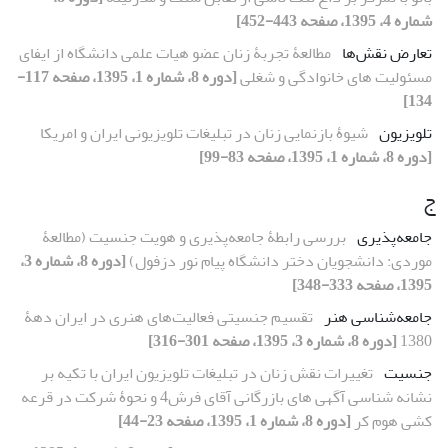
شماره 4، 1395، صفحه 443-452]
تعارض نقش‌ها
مطالعۀ تجربۀ زنان عضو هیات علمی دانشگاه از ایفای
مسئولیت های خانوادگی و شغلی
[دوره 8، شماره 1، 1395، صفحه 117-
134]
تلویزیون
شیوۀ بازنمایی زنان در تبلیغات تلویزیونی ایران و امریکا
[دوره 8، شماره 1، 1395، صفحه 83-99]
ج
جامعه‌پذیری
بررسی رابطۀ جامعه‌پذیری و هویت جنسیت (مطالعۀ
موردی: دانشجویان دختر دانشگاه پیام نور دزفول)
[دوره 8، شماره 3،
1395، صفحه 333-348]
جامعه‌شناسی هنر
تقسیم جنسیتی فعالیت‌های هنری در ایران دهۀ
1380
[دوره 8، شماره 3، 1395، صفحه 301-316]
جنسیت
تغییرات نقش زنان در تبلیغات تلویزیون ایران با تکیه بر
نشانه ‏شناسی آگهی‏ های بازرگانی آقای فرش4 و نحوۀ شرکت در قرعه
‏کشی هوم ‏کر
[دوره 8، شماره 1، 1395، صفحه 23-44]