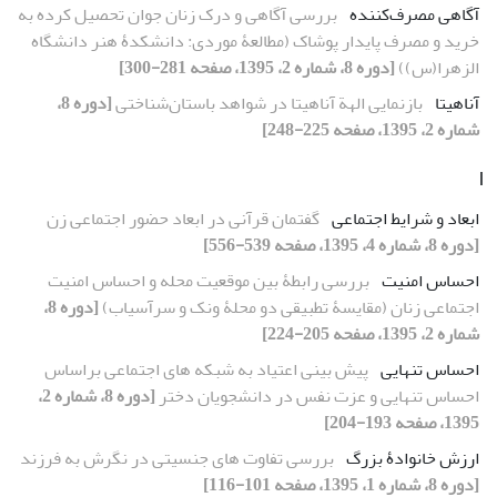
آگاهی مصرف‌کننده
بررسی آگاهی و درک زنان جوان تحصیل کرده به
خرید و مصرف پایدار پوشاک (مطالعۀ موردی: دانشکدۀ هنر دانشگاه
الزهرا(س))
[دوره 8، شماره 2، 1395، صفحه 281-300]
آناهیتا
بازنمایی الهة آناهیتا در شواهد باستان‌شناختی
[دوره 8،
شماره 2، 1395، صفحه 225-248]
ا
ابعاد و شرایط اجتماعی
گفتمان قرآنی در ابعاد حضور اجتماعی زن
[دوره 8، شماره 4، 1395، صفحه 539-556]
احساس امنیت
بررسی رابطۀ بین موقعیت محله و احساس امنیت
اجتماعی زنان (مقایسۀ تطبیقی دو محلۀ ونک و سرآسیاب)
[دوره 8،
شماره 2، 1395، صفحه 205-224]
احساس تنهایی
پیش بینی اعتیاد به شبکه های اجتماعی براساس
احساس تنهایی و عزت نفس در دانشجویان دختر
[دوره 8، شماره 2،
1395، صفحه 193-204]
ارزش خانوادۀ بزرگ
بررسی تفاوت های جنسیتی در نگرش به فرزند
[دوره 8، شماره 1، 1395، صفحه 101-116]