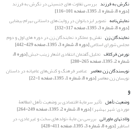
نگرش به فرزند
بررسی تفاوت های جنسیتی در نگرش به فرزند
[دوره 8، شماره 1، 1395، صفحه 101-116]
نمایش‌نامه
تصویر ایزدبانوان در روایت‌های داستانی بهرام بیضایی
[دوره 8، شماره 3، 1395، صفحه 317-332]
نمایندگان زن
نقش و عملکرد نمایندگان زن در دوره‏ های اول و دوم
مجلس شورای اسلامی
[دوره 8، شماره 3، 1395، صفحه 429-442]
نورمن فرکلاف
تحلیل گفتمان انتقادی اشعار زینب حبش
[دوره 8،
شماره 2، 1395، صفحه 265-280]
نویسندگان زن معاصر
عناصر فرهنگ و کنش‌های عامیانه در داستان
نویسان زن معاصر
[دوره 8، شماره 1، 1395، صفحه 1-22]
و
وضعیت تأهل
تأثیر سرمایۀ اقتصادی بر وضعیت تأهل (مطالعۀ
موردی: شهر بهشهر)
[دوره 8، شماره 2، 1395، صفحه 249-264]
ولادت‏های ماورائی
بررسی بن‏ مایۀ «تولدهای سخت و غیرعادی» در
اساطیر
[دوره 8، شماره 3، 1395، صفحه 411-428]