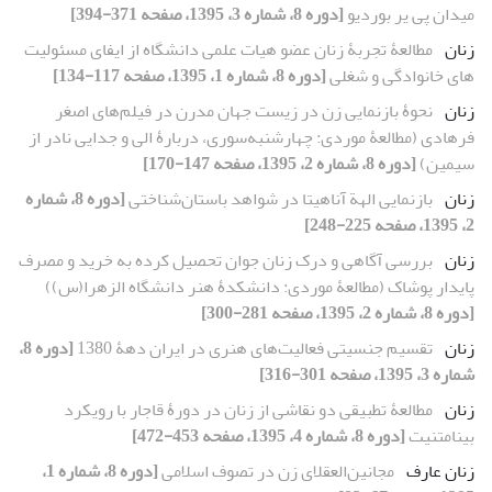
میدان پی یر بوردیو
[دوره 8، شماره 3، 1395، صفحه 371-394]
زنان
مطالعۀ تجربۀ زنان عضو هیات علمی دانشگاه از ایفای مسئولیت
های خانوادگی و شغلی
[دوره 8، شماره 1، 1395، صفحه 117-134]
زنان
نحوۀ بازنمایی زن در زیست‏ جهان مدرن در فیلم‌های اصغر
فرهادی (مطالعۀ موردی: چهارشنبه‌سوری، دربارۀ الی و جدایی نادر از
سیمین)
[دوره 8، شماره 2، 1395، صفحه 147-170]
زنان
بازنمایی الهة آناهیتا در شواهد باستان‌شناختی
[دوره 8، شماره
2، 1395، صفحه 225-248]
زنان
بررسی آگاهی و درک زنان جوان تحصیل کرده به خرید و مصرف
پایدار پوشاک (مطالعۀ موردی: دانشکدۀ هنر دانشگاه الزهرا(س))
[دوره 8، شماره 2، 1395، صفحه 281-300]
زنان
تقسیم جنسیتی فعالیت‌های هنری در ایران دهۀ 1380
[دوره 8،
شماره 3، 1395، صفحه 301-316]
زنان
مطالعۀ تطبیقی دو نقاشی از زنان در دورۀ قاجار با رویکرد
بینامتنیت
[دوره 8، شماره 4، 1395، صفحه 453-472]
زنان عارف
مجانین‌العقلای زن در تصوف اسلامی
[دوره 8، شماره 1،