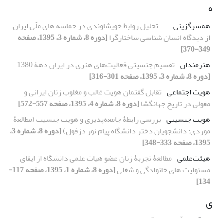
ه
همسرگزینی.
تحلیل روابط خویشاوندی در حماسه های ملّی ایران
از دیدگاه انسان شناسی ساختارگرا
[دوره 8، شماره 3، 1395، صفحه
349-370]
هنرمندان
تقسیم جنسیتی فعالیت‌های هنری در ایران دهۀ 1380
[دوره 8، شماره 3، 1395، صفحه 301-316]
هویت اجتماعی
تقابل گفتمان هویت غالب و مغلوب زنان ایرانی و
مغولی در تاریخ جهانگشا
[دوره 8، شماره 4، 1395، صفحه 557-572]
هویت جنسیتی
بررسی رابطۀ جامعه‌پذیری و هویت جنسیت (مطالعۀ
موردی: دانشجویان دختر دانشگاه پیام نور دزفول)
[دوره 8، شماره 3،
1395، صفحه 333-348]
هیئت‌علمی
مطالعۀ تجربۀ زنان عضو هیات علمی دانشگاه از ایفای
مسئولیت های خانوادگی و شغلی
[دوره 8، شماره 1، 1395، صفحه 117-
134]
ی