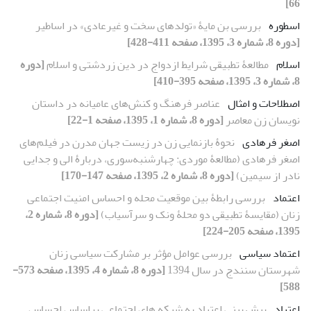
66]
اسطوره
بررسی بن‏ مایۀ «تولدهای سخت و غیرعادی» در اساطیر
[دوره 8، شماره 3، 1395، صفحه 411-428]
اسلام
مطالعۀ تطبیقی شرایط ازدواج در دین زردشتی و اسلام
[دوره
8، شماره 3، 1395، صفحه 395-410]
اصطلاحات و امثال
عناصر فرهنگ و کنش‌های عامیانه در داستان
نویسان زن معاصر
[دوره 8، شماره 1، 1395، صفحه 1-22]
اصغر فرهادی
نحوۀ بازنمایی زن در زیست‏ جهان مدرن در فیلم‌های
اصغر فرهادی (مطالعۀ موردی: چهارشنبه‌سوری، دربارۀ الی و جدایی
نادر از سیمین)
[دوره 8، شماره 2، 1395، صفحه 147-170]
اعتماد
بررسی رابطۀ بین موقعیت محله و احساس امنیت اجتماعی
زنان (مقایسۀ تطبیقی دو محلۀ ونک و سرآسیاب)
[دوره 8، شماره 2،
1395، صفحه 205-224]
اعتماد سیاسی
بررسی عوامل مؤثر بر مشارکت سیاسی زنان
شهرستان سنندج در سال 1394
[دوره 8، شماره 4، 1395، صفحه 573-
588]
اعتیاد
پیش بینی اعتیاد به شبکه های اجتماعی براساس احساس