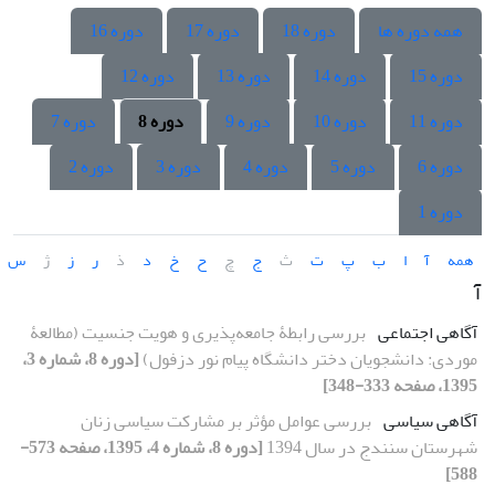
همه دوره ها
دوره 18
دوره 17
دوره 16
دوره 15
دوره 14
دوره 13
دوره 12
دوره 11
دوره 10
دوره 9
دوره 8
دوره 7
دوره 6
دوره 5
دوره 4
دوره 3
دوره 2
دوره 1
همه
آ
ا
ب
پ
ت
ث
ج
چ
ح
خ
د
ذ
ر
ز
ژ
س
آ
آگاهی اجتماعی
بررسی رابطۀ جامعه‌پذیری و هویت جنسیت (مطالعۀ
موردی: دانشجویان دختر دانشگاه پیام نور دزفول)
[دوره 8، شماره 3،
1395، صفحه 333-348]
آگاهی سیاسی
بررسی عوامل مؤثر بر مشارکت سیاسی زنان
شهرستان سنندج در سال 1394
[دوره 8، شماره 4، 1395، صفحه 573-
588]