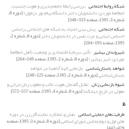
شبکة روابط اجتماعی
بررسی رابطۀ جامعه‌پذیری و هویت جنسیت
(مطالعۀ موردی: دانشجویان دختر دانشگاه پیام نور دزفول)
[دوره 8،
شماره 3، 1395، صفحه 333-348]
شبکه اجتماعی
پیش بینی اعتیاد به شبکه های اجتماعی براساس
احساس تنهایی و عزت نفس در دانشجویان دختر
[دوره 8، شماره 2،
1395، صفحه 193-204]
شهروندان بهشهر
تأثیر سرمایۀ اقتصادی بر وضعیت تأهل (مطالعۀ
موردی: شهر بهشهر)
[دوره 8، شماره 2، 1395، صفحه 249-264]
شواهد باستان‌شناسی
بازنمایی الهة آناهیتا در شواهد
باستان‌شناختی
[دوره 8، شماره 2، 1395، صفحه 225-248]
شیوة بازنمایی زنان
تقابل گفتمان هویت غالب و مغلوب زنان ایرانی و
مغولی در تاریخ جهانگشا
[دوره 8، شماره 4، 1395، صفحه 557-572]
ظ
ظرفیت‌های حمایتی اسلامی
نقش و عملکرد نمایندگان زن در دوره‏
های اول و دوم مجلس شورای اسلامی
[دوره 8، شماره 3، 1395، صفحه
429-442]