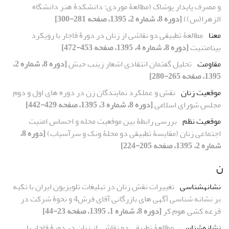
و مصرف پایدار پوشاک (مطالعۀ موردی: دانشکدۀ هنر دانشگاه
الزهرا(س))
[دوره 8، شماره 2، 1395، صفحه 281-300]
معنا
مطالعۀ تطبیقی دو نقاشی از زنان در دورۀ قاجار با رویکرد
بینامتنیت
[دوره 8، شماره 4، 1395، صفحه 453-472]
مقاومت
تحلیل گفتمان انتقادی اشعار زینب حبش
[دوره 8، شماره 2،
1395، صفحه 265-280]
موقعیت زنان
نقش و عملکرد نمایندگان زن در دوره‏ های اول و دوم
مجلس شورای اسلامی
[دوره 8، شماره 3، 1395، صفحه 429-442]
موقعیت نظم
بررسی رابطۀ بین موقعیت محله و احساس امنیت
اجتماعی زنان (مقایسۀ تطبیقی دو محلۀ ونک و سرآسیاب)
[دوره 8،
شماره 2، 1395، صفحه 205-224]
ن
نشانه‏شناسی
تغییرات نقش زنان در تبلیغات تلویزیون ایران با تکیه
بر نشانه ‏شناسی آگهی‏ های بازرگانی آقای فرش4 و نحوۀ شرکت در
قرعه ‏کشی هوم ‏کر
[دوره 8، شماره 1، 1395، صفحه 23-44]
نشانه‌شناسی
مطالعۀ تطبیقی دو نقاشی از زنان در دورۀ قاجار با