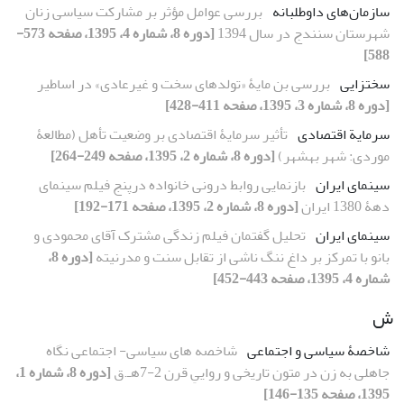
سازمان‌های داوطلبانه
بررسی عوامل مؤثر بر مشارکت سیاسی زنان
شهرستان سنندج در سال 1394
[دوره 8، شماره 4، 1395، صفحه 573-
588]
سخت‏زایی
بررسی بن‏ مایۀ «تولدهای سخت و غیرعادی» در اساطیر
[دوره 8، شماره 3، 1395، صفحه 411-428]
سرمایة اقتصادی
تأثیر سرمایۀ اقتصادی بر وضعیت تأهل (مطالعۀ
موردی: شهر بهشهر)
[دوره 8، شماره 2، 1395، صفحه 249-264]
سینمای ایران
بازنمایی روابط درونی خانواده درپنج فیلم سینمای
دهۀ 1380 ایران
[دوره 8، شماره 2، 1395، صفحه 171-192]
سینمای ایران
تحلیل گفتمان فیلم زندگی مشترک آقای محمودی و
بانو با تمرکز بر داغ ننگ ناشی از تقابل سنت و مدرنیته
[دوره 8،
شماره 4، 1395، صفحه 443-452]
ش
شاخصۀ سیاسی و اجتماعی
شاخصه های سیاسی- اجتماعی نگاه
جاهلی به زن در متون تاریخی و رواییِ قرن 2-7هـ.ق
[دوره 8، شماره 1،
1395، صفحه 135-146]