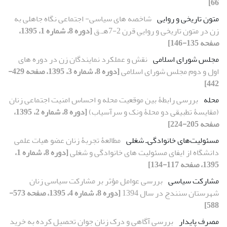
66]
متون تاریخی و روایی
شاخصه های سیاسی- اجتماعی نگاه جاهلی به
زن در متون تاریخی و رواییِ قرن 2-7هـ.ق
[دوره 8، شماره 1، 1395،
صفحه 135-146]
مجلس شورای اسلامی
نقش و عملکرد نمایندگان زن در دوره‏ های
اول و دوم مجلس شورای اسلامی
[دوره 8، شماره 3، 1395، صفحه 429-
442]
محله
بررسی رابطۀ بین موقعیت محله و احساس امنیت اجتماعی زنان
(مقایسۀ تطبیقی دو محلۀ ونک و سرآسیاب)
[دوره 8، شماره 2، 1395،
صفحه 205-224]
مسئولیت‌های خانوادگی‌ـ شغلی
مطالعۀ تجربۀ زنان عضو هیات علمی
دانشگاه از ایفای مسئولیت های خانوادگی و شغلی
[دوره 8، شماره 1،
1395، صفحه 117-134]
مشارکت سیاسی
بررسی عوامل مؤثر بر مشارکت سیاسی زنان
شهرستان سنندج در سال 1394
[دوره 8، شماره 4، 1395، صفحه 573-
588]
مصرف پایدار
بررسی آگاهی و درک زنان جوان تحصیل کرده به خرید