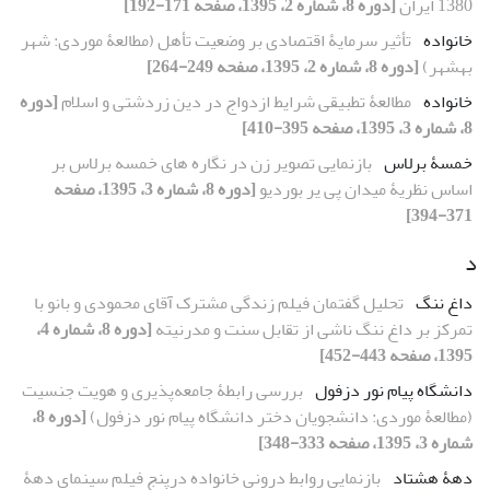
1380 ایران
[دوره 8، شماره 2، 1395، صفحه 171-192]
خانواده
تأثیر سرمایۀ اقتصادی بر وضعیت تأهل (مطالعۀ موردی: شهر
بهشهر)
[دوره 8، شماره 2، 1395، صفحه 249-264]
خانواده
مطالعۀ تطبیقی شرایط ازدواج در دین زردشتی و اسلام
[دوره
8، شماره 3، 1395، صفحه 395-410]
خمسۀ برلاس
بازنمایی تصویر زن در نگاره های خمسه برلاس بر
اساس نظریۀ میدان پی یر بوردیو
[دوره 8، شماره 3، 1395، صفحه
371-394]
د
داغ ننگ
تحلیل گفتمان فیلم زندگی مشترک آقای محمودی و بانو با
تمرکز بر داغ ننگ ناشی از تقابل سنت و مدرنیته
[دوره 8، شماره 4،
1395، صفحه 443-452]
دانشگاه پیام نور دزفول
بررسی رابطۀ جامعه‌پذیری و هویت جنسیت
(مطالعۀ موردی: دانشجویان دختر دانشگاه پیام نور دزفول)
[دوره 8،
شماره 3، 1395، صفحه 333-348]
دهۀ هشتاد
بازنمایی روابط درونی خانواده درپنج فیلم سینمای دهۀ