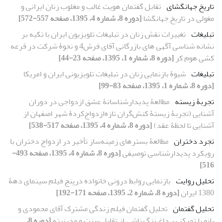
تاریخ جهانگشای
تقابل گفتمان هویت غالب و مغلوب زنان ایرانی و
مغولی در تاریخ جهانگشا
[دوره 8، شماره 4، 1395، صفحه 557-572]
تبلیغات
تغییرات نقش زنان در تبلیغات تلویزیون ایران با تکیه بر
نشانه ‏شناسی آگهی‏ های بازرگانی آقای فرش4 و نحوۀ شرکت در قرعه
‏کشی هوم ‏کر
[دوره 8، شماره 1، 1395، صفحه 23-44]
تبلیغات
شیوۀ بازنمایی زنان در تبلیغات تلویزیونی ایران و امریکا
[دوره 8، شماره 1، 1395، صفحه 83-99]
تجربۀ زیسته
مطالعۀ پدیدارشناسانۀ عشق ازدواجی در دوران
آشنایی (تجربۀ زیستۀ کنش‌گران تازه‌‌ازدواج‌کردۀ شهر اصفهان از
آشنایی تا لحظۀ عقد)
[دوره 8، شماره 4، 1395، صفحه 517-538]
تجرد دختران
مطالعۀ بسترهای زمینه‌ساز تأخیر در ازدواج دختران با
رویکرد پدیدارشناسی توصیفی
[دوره 8، شماره 4، 1395، صفحه 493-
516]
تحلیل روایت
بازنمایی روابط درونی خانواده درپنج فیلم سینمای دهۀ
1380 ایران
[دوره 8، شماره 2، 1395، صفحه 171-192]
تحلیل گفتمان
تحلیل گفتمان فیلم زندگی مشترک آقای محمودی و
بانو با تمرکز بر داغ ننگ ناشی از تقابل سنت و مدرنیته
[دوره 8،